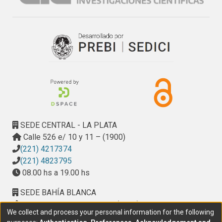
arañas, por su importante rol predador. También se ha 
analizado, a un nivel más amplio, el impacto de los cambios 
tecnológicos en la sustentabilidad de los agroecosistemas 
a nivel regional. Se han realizado avances relacionados con 
el balance de nutrientes y con la eficiencia energética, 
desde un enfoque de sustentabilidad con especial énfasis 
en sistemas de producción familiar. También se ha 
avanzado en el estudio de aspectos asociados a la 
dimensión sociocultural de la sustentabilidad, como el 
conocimiento y valoración de la agrobiodiversidad y la 
SEDE CENTRAL - LA PLATA
“racionalidad ecológica” de los agricultores y de la 
Calle 526 e/ 10 y 11 – (1900)
existencia de diferentes niveles de una “conducta 
(221) 4217374
sustentable”.

(221) 4823795
Sobre todos estos temas, se han publicado varios artículos 
08.00 hs a 19.00 hs
en revistas Científicas y Congresos Nacionales e 
internacionales. Otros se han terminado de analizar, 
SEDE BAHÍA BLANCA
redactar y enviar para su publicación. Se han presentado 
Calle Ciudad de Cali 320 – (8000). Universidad
We collect and process your personal information for the following
varios trabajos en Reuniones y/o Congresos nacionales e 
Provincial del Sudoeste (UPSO)