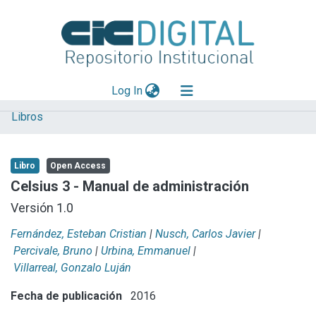
(current)
Log In
Libros
Explorar
Mas información
Libro
Open Access
Aportar material
Celsius 3 - Manual de administración
Statistics
Versión 1.0
Fernández, Esteban Cristian
|
Nusch, Carlos Javier
|
Percivale, Bruno
|
Urbina, Emmanuel
|
Villarreal, Gonzalo Luján
Fecha de publicación
2016