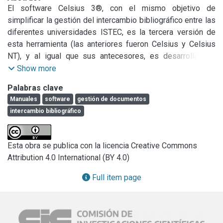
El software Celsius 3®, con el mismo objetivo de 
simplificar la gestión del intercambio bibliográfico entre las 
diferentes universidades ISTEC, es la tercera versión de 
esta herramienta (las anteriores fueron Celsius y Celsius 
NT), y al igual que sus antecesores, es desarrollado y 
mantenido íntegramente por el equipo de PREBI­UNLP, el 
Show more
nodo de LibLink en la Universidad Nacional de La Plata, 
Palabras clave
Argentina. Sin embargo, a diferencia de las versiones 
Manuales
software
gestión de documentos
previas, Celsius 3 es un sistema centralizado. Esto 
intercambio bibliográfico
significa que el software se aloja y ejecuta desde un nodo 
central único, disponible para todas las instituciones 
participantes la iniciativa. Este sistema permite realizar un 
Esta obra se publica con la licencia Creative Commons
seguimiento exhaustivo de los cambios y estadíos en que 
Attribution 4.0 International (BY 4.0)
se encuentra cada solicitud, y aporta estadísticas que 
permiten transparentar, controlar y optimizar el servicio. 
Full item page
Actualmente, luego de la puesta en producción de Celsius 
3, el equipo de PREBI trabaja para que todas las 
instituciones miembro tengan una instancia funcional dentro 