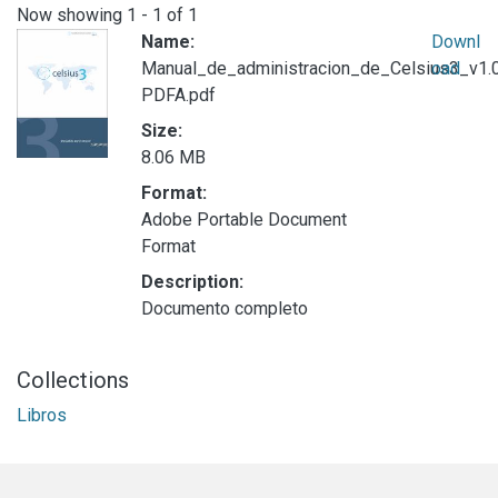
Now showing
1 - 1 of 1
Name:
Downl
Manual_de_administracion_de_Celsius3_v1.0
oad
PDFA.pdf
Size:
8.06 MB
Format:
Adobe Portable Document
Format
Description:
Documento completo
Collections
Libros