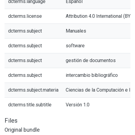
dcterms.language
Español
dcterms.license
Attribution 4.0 International (BY 4
dcterms.subject
Manuales
dcterms.subject
software
dcterms.subject
gestión de documentos
dcterms.subject
intercambio bibliográfico
dcterms.subject.materia
Ciencias de la Computación e In
dcterms.title.subtitle
Versión 1.0
Files
Original bundle