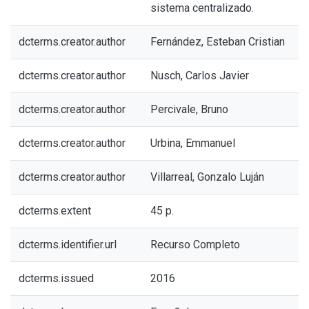
sistema centralizado.
dcterms.creator.author
Fernández, Esteban Cristian
dcterms.creator.author
Nusch, Carlos Javier
dcterms.creator.author
Percivale, Bruno
dcterms.creator.author
Urbina, Emmanuel
dcterms.creator.author
Villarreal, Gonzalo Luján
dcterms.extent
45 p.
dcterms.identifier.url
Recurso Completo
dcterms.issued
2016