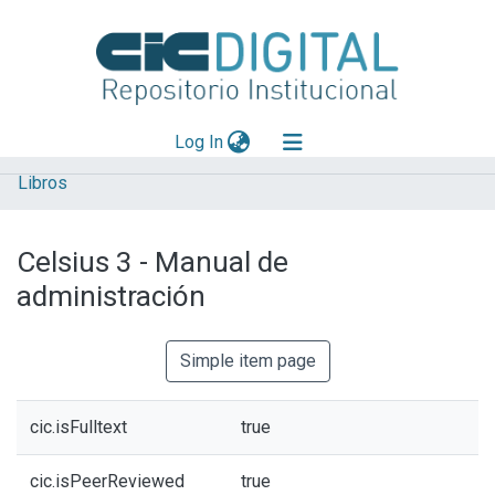
(current)
Log In
Libros
Explorar
Mas información
Celsius 3 - Manual de
Aportar material
administración
Statistics
Simple item page
cic.isFulltext
true
cic.isPeerReviewed
true