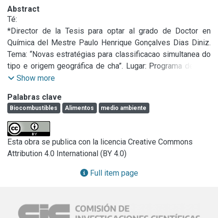
Abstract
Té:

*Director de la Tesis para optar al grado de Doctor en 
Química del Mestre Paulo Henrique Gonçalves Dias Diniz. 
Tema: “Novas estratégias para classificacao simultanea do 
tipo e origem geográfica de cha”. Lugar: Programa de Pós 
Graduação em Química/ Departamento de 
Show more
Química/Universidade Federal da Paraíba. Becário de la 
Palabras clave
CAPES (Coordenação de Aperfeiçoamento de Pessoal de 
Biocombustibles
Alimentos
medio ambiente
Nível Superior). Inscripción (Matrícula): 110300023. 
Director: Dr. Mário César Ugulino de Araújo. Fecha de 
defensa y aprobada el 21 de junio de 2013. Lugar 
Esta obra se publica con la licencia Creative Commons
Universidade Federal da Paraíba.

Attribution 4.0 International (BY 4.0)
En la tesis finalizada se proponen tres nuevas estrategias 
para la clasificación simultánea de tés de acuerdo tanto el 
Full item page
tipo de origen (verde y negro) y geográfica (Argentina, 
Brasil y Sri Lanka). Las metodologías propuestas emplean 
el uso de (1) las imágenes digitales, (2) NIR 
espectroscopia, y (3) la composición química (humedad, 