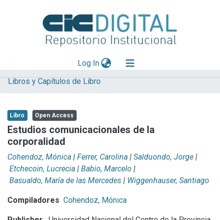
(current)
Log In
Libros y Capítulos de Libro
Explorar
Mas información
Libro
Open Access
Aportar material
Estudios comunicacionales de la
corporalidad
Statistics
Cohendoz, Mónica
|
Ferrer, Carolina
|
Salduondo, Jorge
|
Etchecoin, Lucrecia
|
Babio, Marcelo
|
Basualdo, María de las Mercedes
|
Wiggenhauser, Santiago
Compiladores
Cohendoz, Mónica
Publisher
Universidad Nacional del Centro de la Provincia