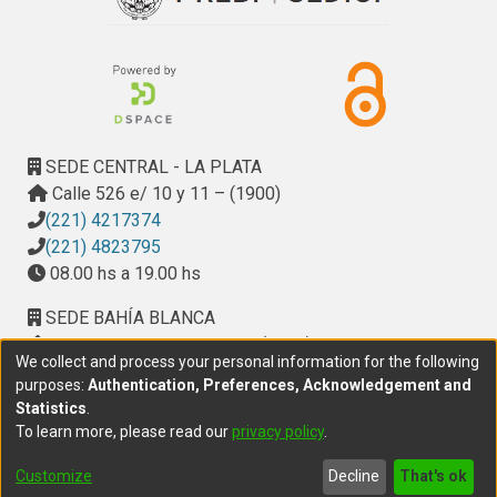
procesamiento, catalogación y archivo de imágenes.
SEDE CENTRAL - LA PLATA
Calle 526 e/ 10 y 11 – (1900)
(221) 4217374
(221) 4823795
08.00 hs a 19.00 hs
SEDE BAHÍA BLANCA
Calle Ciudad de Cali 320 – (8000). Universidad
We collect and process your personal information for the following
Provincial del Sudoeste (UPSO)
purposes:
Authentication, Preferences, Acknowledgement and
(291) 459 2550
, interno 147
Statistics
.
10.00 h a 14.00 h
To learn more, please read our
privacy policy
.
delegacion.bahia@cic.gba.gob.ar
Customize
Decline
That's ok