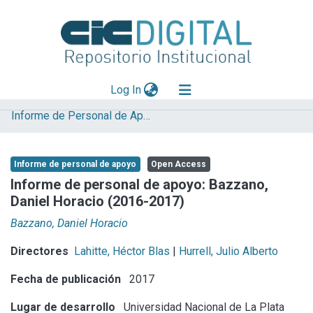
(current)
Log In
Informe de Personal de Apoyo
Explorar
Mas información
Informe de personal de apoyo
Open Access
Aportar material
Informe de personal de apoyo: Bazzano,
Daniel Horacio (2016-2017)
Statistics
Bazzano, Daniel Horacio
Directores
Lahitte, Héctor Blas
|
Hurrell, Julio Alberto
Fecha de publicación
2017
Lugar de desarrollo
Universidad Nacional de La Plata