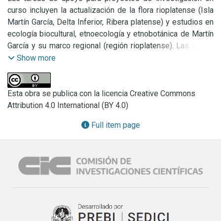
curso incluyen la actualización de la flora rioplatense (Isla 
Martín García, Delta Inferior, Ribera platense) y estudios en 
ecología biocultural, etnoecología y etnobotánica de Martín 
García y su marco regional (región rioplatense). Las tareas 
incluyen: a) Viajes de estudio a sitios con vegetación 
Show more
espontánea, áreas protegidas, ambientes perturbados, 
huertos familiares y comerciales, jardines botánicos, 
viveros de producción y venta de especies nativas y 
Esta obra se publica con la licencia Creative Commons
exóticas, parques y jardines públicos y privados, sitios de 
Attribution 4.0 International (BY 4.0)
expendio de plantas, sus partes y productos derivados de 
Full item page
interés etnobotánico; b) Colección de ejemplares, 
herborización, procesamiento, identificación, revisiones en 
herbarios y bibliotecas, depósito en herbarios reconocidos 
(documentación); c) Mantenimiento y cultivo de ejemplares 
vivos; d) Colección de materiales etnobotánicos 
depositados en el Laboratorio de Etnobotánica y Botánica 
Aplicada (LEBA), FCNM, UNLP; e) Registros fotográficos de 
las especies, sus ambientales y materiales etnobotánicos, 