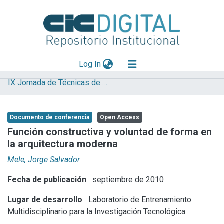
(current)
Log In
IX Jornada de Técnicas de Reparación y Conservación del Patrimonio
Explorar
Mas información
Documento de conferencia
Open Access
Aportar material
Función constructiva y voluntad de forma en
la arquitectura moderna
Statistics
Mele, Jorge Salvador
Fecha de publicación
septiembre de 2010
Lugar de desarrollo
Laboratorio de Entrenamiento
Multidisciplinario para la Investigación Tecnológica