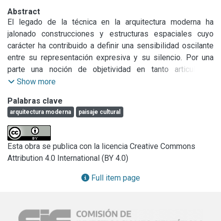
Abstract
El legado de la técnica en la arquitectura moderna ha 
jalonado construcciones y estructuras espaciales cuyo 
carácter ha contribuido a definir una sensibilidad oscilante 
entre su representación expresiva y su silencio. Por una 
parte una noción de objetividad en tanto articulación 
científica del espacio moderno y por otra parte una 
Show more
sensibilidad estética afín a traducciones artísticas 
Palabras clave
importadas a las formas arquitectónicas. Entender esta 
arquitectura moderna
paisaje cultural
herencia disciplinar críticamente implica poner en valor obra 
y contexto en el marco de la constitución de un paisaje 
cultural especifico.
Esta obra se publica con la licencia Creative Commons
Attribution 4.0 International (BY 4.0)
Full item page