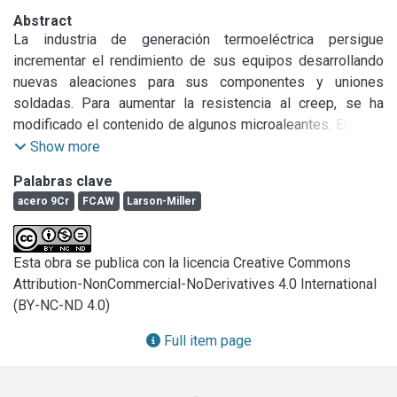
Abstract
La industria de generación termoeléctrica persigue 
incrementar el rendimiento de sus equipos desarrollando 
nuevas aleaciones para sus componentes y uniones 
soldadas. Para aumentar la resistencia al creep, se ha 
modificado el contenido de algunos microaleantes. En este 
sentido la optimización de los niveles de boro en 
Show more
aleaciones 9Cr busca estabilizar la martensita formando 
Palabras clave
precipitados que mejoren la vida a creep [1]. Las 
acero 9Cr
FCAW
Larson-Miller
propiedades mecánicas de estos aceros y sus soldaduras 
son alcanzadas luego de aplicar un tratamiento térmico de 
post soldadura. El ensayo de tracción en caliente puede ser 
Esta obra se publica con la licencia Creative Commons
considerado como una alternativa al ensayo de creep 
Attribution-NonCommercial-NoDerivatives 4.0 International
aprovechando la ventaja de obtener resultados en cortos 
(BY-NC-ND 4.0)
períodos. Muchos estudios han propuesto equivalencias 
entre los datos de tracción en caliente y de rotura al creep 
Full item page
en base a las relaciones de Norton y de Monkman-Grant, 
extrapolando sus resultados a tiempos más prologados 