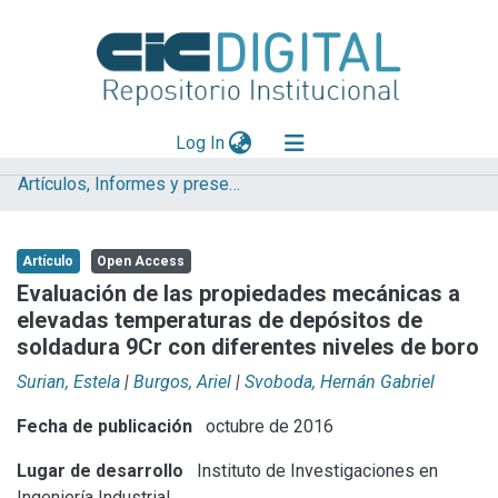
(current)
Log In
Artículos, Informes y presentaciones en Congresos
Explorar
Mas información
Artículo
Open Access
Aportar material
Evaluación de las propiedades mecánicas a
elevadas temperaturas de depósitos de
Statistics
soldadura 9Cr con diferentes niveles de boro
Surian, Estela
|
Burgos, Ariel
|
Svoboda, Hernán Gabriel
Fecha de publicación
octubre de 2016
Lugar de desarrollo
Instituto de Investigaciones en
Ingeniería Industrial