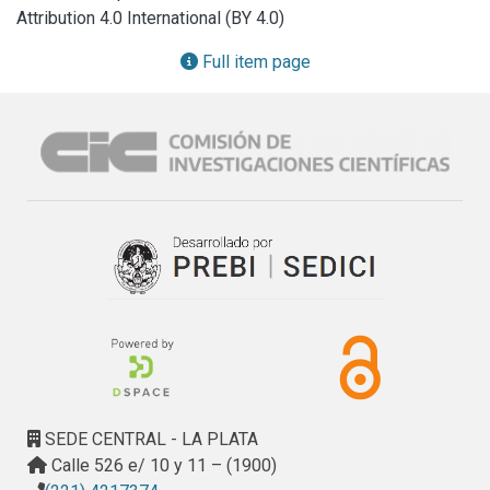
carácter general y problemas puntuales, recoger 
Attribution 4.0 International (BY 4.0)
propuestas que permitan mejorar la enseñanza, 
preguntando a los alumnos en qué aspectos les gustaría 
Full item page
mejorar su educación. De los puntos anteriores, se 
pretende obtener una retroalimentación constructiva, que 
permita a los profesores tener una visión real de su 
asignatura (empatía) y ponga de manifiesto sus puntos 
fuertes y débiles. Además, la encuesta fomentará que el 
alumno influya directamente en su formación de una manera 
sencilla y ágil, puesto que contestar la encuesta llevará 
sólo unos pocos minutos. Así, por una parte el alumno de 
Zoología General puede tomar conciencia de que sus 
opiniones son escuchadas y por otra, la encuesta ayudará a 
encauzar la participación del alumno en su universidad 
impidiendo que las opiniones y las sugerencias se 
dispersen en foros más restringidos. Estas innovaciones 
consensuadas entre docentes y alumnos otorgarán a la 
SEDE CENTRAL - LA PLATA
Cátedra una mejora significativa que puede irradiarse a las 
Calle 526 e/ 10 y 11 – (1900)
otras asignaturas de primer año.