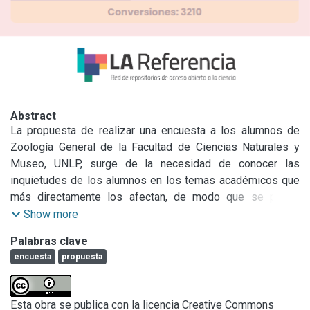
Abstract
La propuesta de realizar una encuesta a los alumnos de 
Zoología General de la Facultad de Ciencias Naturales y 
Museo, UNLP, surge de la necesidad de conocer las 
inquietudes de los alumnos en los temas académicos que 
más directamente los afectan, de modo que se pueda 
recopilar y acceder a las opiniones y sugerencias de una 
Show more
manera unificada, directa y estadística. Así la presente 
Palabras clave
propuesta pretende identificar los problemas académicos 
encuesta
propuesta
de los alumnos, como así también los relacionados con los 
métodos de estudio y poder incluir los avances 
tecnológicos. Habrá que distinguir entre problemas de 
Esta obra se publica con la licencia Creative Commons