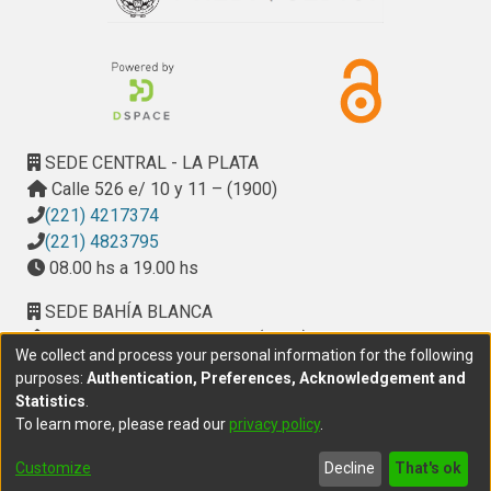
SEDE CENTRAL - LA PLATA
Calle 526 e/ 10 y 11 – (1900)
(221) 4217374
(221) 4823795
08.00 hs a 19.00 hs
SEDE BAHÍA BLANCA
Calle Ciudad de Cali 320 – (8000). Universidad
We collect and process your personal information for the following
Provincial del Sudoeste (UPSO)
purposes:
Authentication, Preferences, Acknowledgement and
(291) 459 2550
, interno 147
Statistics
.
10.00 h a 14.00 h
To learn more, please read our
privacy policy
.
delegacion.bahia@cic.gba.gob.ar
Customize
Decline
That's ok