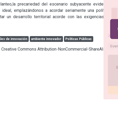
lanteo,la precariedad del escenario subyacente evidencia la 
ideal, emplazándonos a acordar seriamente una política de 
 un desarrollo territorial acorde con las exigencias de la 
ales de innovación
ambiente innovador
Políticas Públicas
cia Creative Commons Attribution-NonCommercial-ShareAlike 4.0