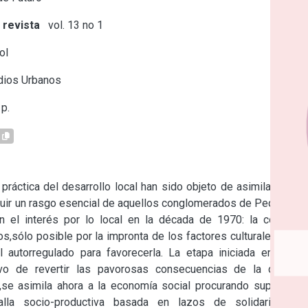
 revista
vol. 13 no 1
ol
dios Urbanos
p.
práctica del desarrollo local han sido objeto de asimilaciones 
luir un rasgo esencial de aquellos conglomerados de Pequeñas 
l interés por lo local en la década de 1970: la continua 
,sólo posible por la impronta de los factores culturales en la 
l autorregulado para favorecerla. La etapa iniciada en 2003 
tivo de revertir las pavorosas consecuencias de la década 
,se asimila ahora a la economía social procurando superar el 
lla socio-productiva basada en lazos de solidaridad y 