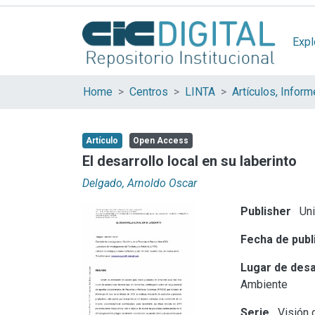
Expl
Home
Centros
LINTA
Artículo
Open Access
El desarrollo local en su laberinto
Delgado, Arnoldo Oscar
Publisher
Uni
Fecha de publ
Lugar de desa
Ambiente
Serie
Visión 