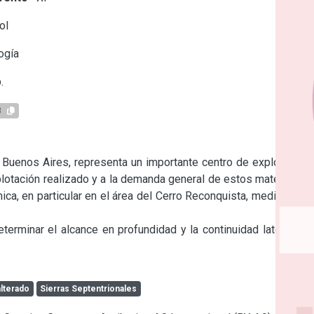
ol
ogía
.
3
 Buenos Aires, representa un importante centro de explotación 
otación realizado y a la demanda general de estos materiales, 
a, en particular en el área del Cerro Reconquista, mediante el 
erminar el alcance en profundidad y la continuidad lateral de 
lterado
Sierras Septentrionales