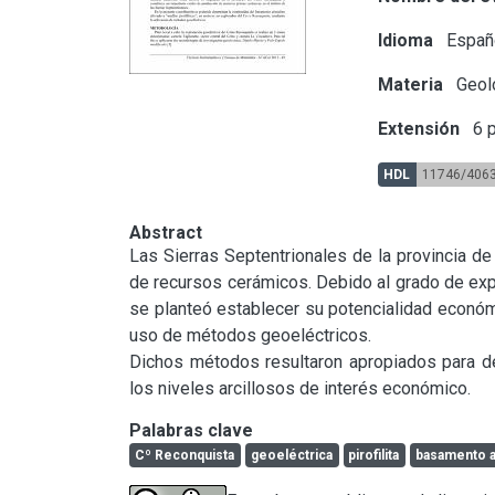
Idioma
Españ
Materia
Geol
Extensión
6 p
HDL
11746/406
Abstract
Las Sierras Septentrionales de la provincia de
de recursos cerámicos. Debido al grado de expl
se planteó establecer su potencialidad económic
uso de métodos geoeléctricos.

Dichos métodos resultaron apropiados para det
los niveles arcillosos de interés económico.
Palabras clave
Cº Reconquista
geoeléctrica
pirofilita
basamento a