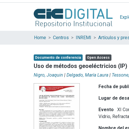
Expl
Home
Centros
INREMI
Documento de conferencia
Open Access
Uso de métodos geoeléctricios (IP) 
Nigro, Joaquin
|
Delgado, María Laura
|
Tessone,
Fecha de publ
Lugar de desa
Evento
XI Con
Vidrio, Refract
Nombre del e