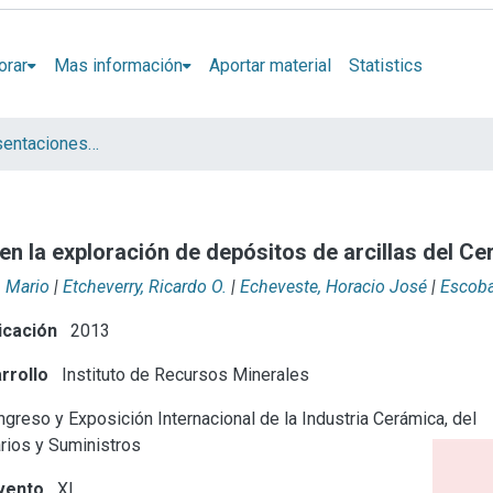
orar
Mas información
Aportar material
Statistics
Artículos y presentaciones en Congresos
en la exploración de depósitos de arcillas del C
 Mario
|
Etcheverry, Ricardo O.
|
Echeveste, Horacio José
|
Escoba
icación
2013
rrollo
Instituto de Recursos Minerales
greso y Exposición Internacional de la Industria Cerámica, del
arios y Suministros
vento
XI