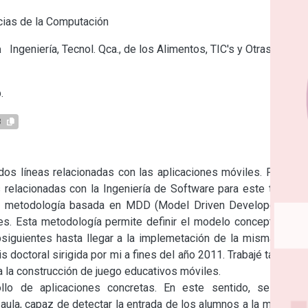
ias de la Computación
a
Ingeniería, Tecnol. Qca., de los Alimentos, TIC's y Otras
.
3
dos líneas relacionadas con las aplicaciones móviles. Por una 
s relacionadas con la Ingeniería de Software para este tipo de 
 una metodología basada en MDD (Model Driven Developement) 
s. Esta metodología permite definir el modelo conceptual de 
siguientes hasta llegar a la implemetación de la misma. Este 
is doctoral sirigida por mi a fines del año 2011. Trabajé también 
 la construcción de juego educativos móviles.

llo de aplicaciones concretas. En este sentido, se están 
aula, capaz de detectar la entrada de los alumnos a la misma y 