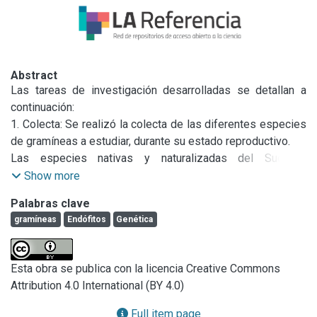
Abstract
Las tareas de investigación desarrolladas se detallan a 
continuación:

1. Colecta: Se realizó la colecta de las diferentes especies 
de gramíneas a estudiar, durante su estado reproductivo.

Las especies nativas y naturalizadas del Sudeste 
Bonaerense, que fueron colectadas fueron: Lolium 
Show more
multiflorum; Thinopyrum ponticum (=Agropyron elongatum); 
Palabras clave
Nasella trichotoma (=Stipa trichotoma), N. neesiana (=S. 
gramíneas
Endófitos
Genética
neesiana), N. megapotamia (=S. megapotamia). Sporobolus 
indicus, y Botriochloa laguroides (especies de valor 
forrajero) y Poa iridifolia (de valor ornamental). Para ello, se 
Esta obra se publica con la licencia Creative Commons
organizaron y realizaron viajes de colecta junto a un 
Attribution 4.0 International (BY 4.0)
docente de la asignatura Botánica Agrícola (asesor de mi 
Tesis de Maestría). En los mismos se muestrearon de 2-4 
Full item page