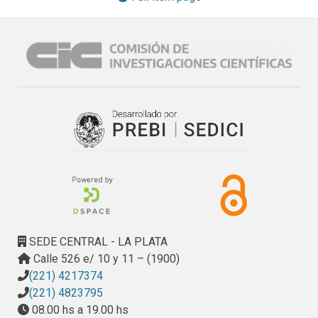
poblaciones/especie. Esto permitió obtener un total de 24 
poblaciones. De cada población se cosecharon 30 plantas. 
El método de cosecha fue por derivación (las semillas 
provenientes de cada planta se almacenaron en sobres 
individuales). Una vez obtenidas las semillas de las 
plantas, se mantuvieron por 72 hs a temperatura ambiente 
para favorecer la pérdida de humedad y evitar 
contaminaciones posteriores con patógenos. Transcurrido 
este período de secado, las semillas se almacenaron en 
una cámara fría a 4°C de temperatura y 4%-5% de humedad 
relativa. Debido a la dificultad para acceder a los sitios de 
origen de las especies Festuca pampeana y F. ventanícola 
(propuestas en el plan original) las mismas fueron 
reemplazadas por Botriochloa laguroides y Sporobolus 
SEDE CENTRAL - LA PLATA
indicus, considerando, además, la importancia de estas 
Calle 526 e/ 10 y 11 – (1900)
últimas como forrajeras.

(221) 4217374
2. Diagnóstico de endófito: Se llevó a cabo el diagnóstico 
(221) 4823795
de la presencia del hongo endófito Epichloë spp. (ex 
08.00 hs a 19.00 hs
Neotyphodium) en las semillas colectadas. De cada 