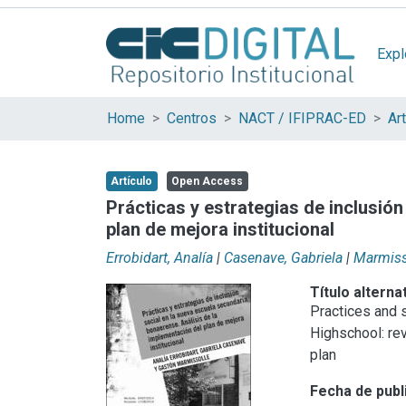
Expl
Home
Centros
NACT / IFIPRAC-ED
Artículo
Open Access
Prácticas y estrategias de inclusió
plan de mejora institucional
Errobidart, Analía
|
Casenave, Gabriela
|
Marmiss
Título alterna
Practices and s
Highschool: re
plan
Fecha de publ