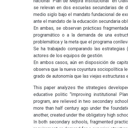
nacional “Plan de Mejora institucional” en Olava
se relevan en dos escuelas secundarias de di
medio siglo bajo el mandato fundacional de exce
ante el mandato de la educación secundaria oblig
En ambas, se observan prácticas fragmentada
programático o a la demanda de una estructur
problemática y la meta que el programa conlleva
Se ha trabajado comparando las estrategias 
actores de los equipos de gestión.

En ambos casos, aún en disposición de capital
observa que la nueva coyuntura sociopolítica l
grado de autonomía que las viejas estructuras e
This paper analyzes the strategies developed
educative politic “Improving institutional Pla
program, are relieved in two secondary school
more than half century ago under the foundati
another, created under the obligatory high sch
In both secondary schools, fragmented practic