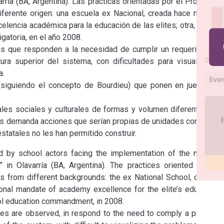
rría (BA, Argentina). Las prácticas orientadas por el Programa, 
ferente origen: una escuela ex Nacional, creada hace más de 
lencia académica para la educación de las elites; otra, creada 
atoria, en el año 2008.

s que responden a la necesidad de cumplir un requerimiento 
a superior del sistema, con dificultades para visualizar la 
.

(siguiendo el concepto de Bourdieu) que ponen en juego los 
es sociales y culturales de formas y volumen diferentes, se 
es demanda acciones que serían propias de unidades con cierto 
statales no les han permitido construir.
 by school actors facing the implementation of the national 
n” in Olavarría (BA, Argentina). The practices oriented by the 
s from different backgrounds: the ex National School, created 
onal mandate of academy excellence for the elite’s education; 
ool education commandment, in 2008.

es are observed, in respond to the need to comply a program 