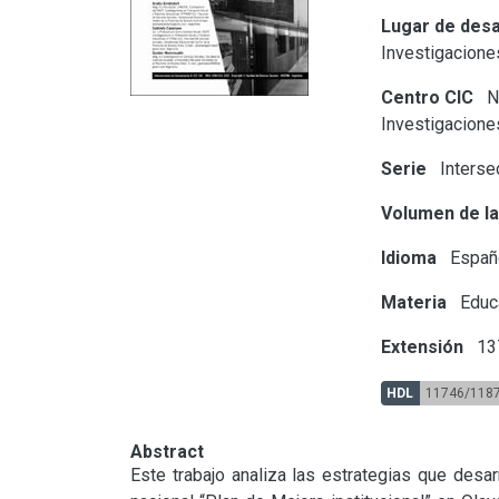
Lugar de desa
Investigacione
Centro CIC
Nú
Investigacione
Serie
Interse
Volumen de la
Idioma
Españ
Materia
Educ
Extensión
13
HDL
11746/118
Abstract
Este trabajo analiza las estrategias que desa