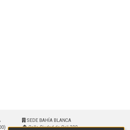
A
SEDE BAHÍA BLANCA
00)
Calle Ciudad de Cali 320 –