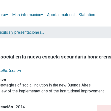
orar
Mas información
Aportar material
Statistics
Artículos y presentaciones en Congresos NACT / IFIPRAC-ED
n social en la nueva escuela secundaria bonaerens
olle, Gastón
tivo
trategies of social inclution in the new Buenos Aires
view of the implementations of the institutional improvement
icación
2014