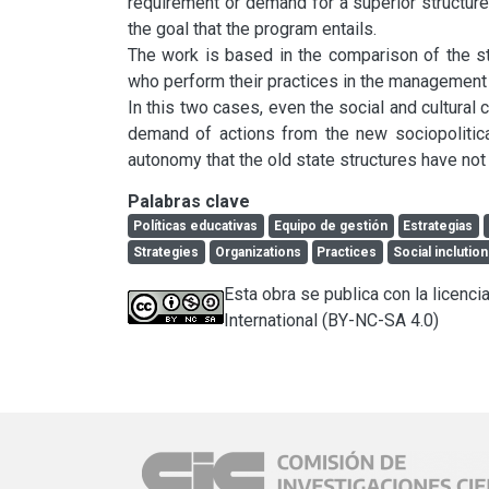
requirement or demand for a superior structure o
the goal that the program entails.

The work is based in the comparison of the st
who perform their practices in the management l
In this two cases, even the social and cultural c
demand of actions from the new sociopolitical
autonomy that the old state structures have not
Palabras clave
Políticas educativas
Equipo de gestión
Estrategias
Strategies
Organizations
Practices
Social inclution
Esta obra se publica con la licen
International (BY-NC-SA 4.0)