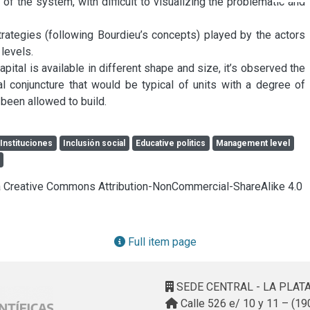
f the system, with difficult to visualizing the problematic and 
rategies (following Bourdieu’s concepts) played by the actors 
evels.

apital is available in different shape and size, it’s observed the 
 conjuncture that would be typical of units with a degree of 
 been allowed to build.
Instituciones
Inclusión social
Educative politics
Management level
cia Creative Commons Attribution-NonCommercial-ShareAlike 4.0
Full item page
SEDE CENTRAL - LA PLAT
Calle 526 e/ 10 y 11 – (19