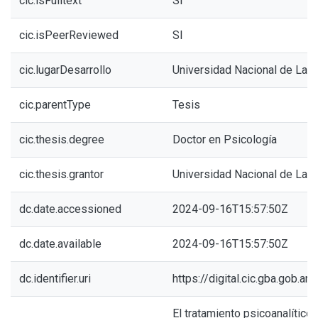
cic.isFulltext
SI
cic.isPeerReviewed
SI
cic.lugarDesarrollo
Universidad Nacional de La P
cic.parentType
Tesis
cic.thesis.degree
Doctor en Psicología
cic.thesis.grantor
Universidad Nacional de La P
dc.date.accessioned
2024-09-16T15:57:50Z
dc.date.available
2024-09-16T15:57:50Z
dc.identifier.uri
https://digital.cic.gba.gob.
El tratamiento psicoanalítico 