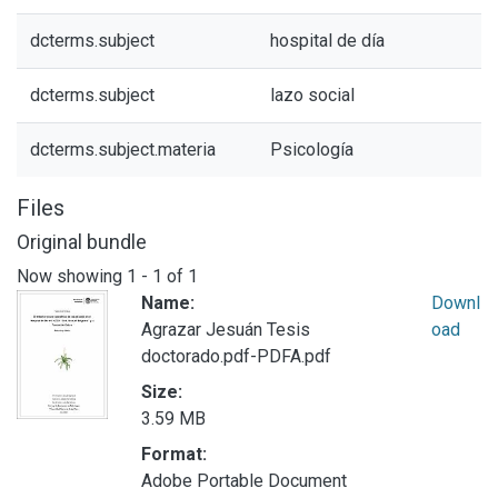
dcterms.subject
hospital de día
dcterms.subject
lazo social
dcterms.subject.materia
Psicología
Files
Original bundle
Now showing
1 - 1 of 1
Name:
Downl
Agrazar Jesuán Tesis
oad
doctorado.pdf-PDFA.pdf
Size:
3.59 MB
Format:
Adobe Portable Document