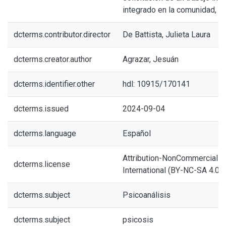
integrado en la comunidad, dir
dcterms.contributor.director
De Battista, Julieta Laura
dcterms.creator.author
Agrazar, Jesuán
dcterms.identifier.other
hdl: 10915/170141
dcterms.issued
2024-09-04
dcterms.language
Español
Attribution-NonCommercial-S
dcterms.license
International (BY-NC-SA 4.0)
dcterms.subject
Psicoanálisis
dcterms.subject
psicosis