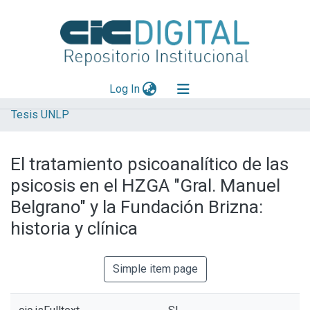
(current)
Log In
Tesis UNLP
Explorar
Mas información
El tratamiento psicoanalítico de las
Aportar material
psicosis en el HZGA "Gral. Manuel
Statistics
Belgrano" y la Fundación Brizna:
historia y clínica
Simple item page