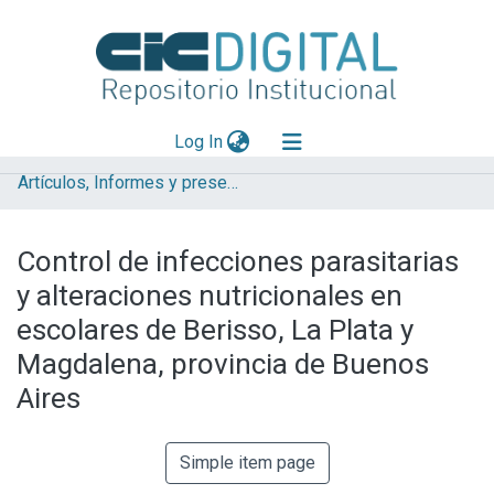
(current)
Log In
Artículos, Informes y presentaciones en Congresos (UNLP)
Explorar
Mas información
Control de infecciones parasitarias
Aportar material
y alteraciones nutricionales en
Statistics
escolares de Berisso, La Plata y
Magdalena, provincia de Buenos
Aires
Simple item page