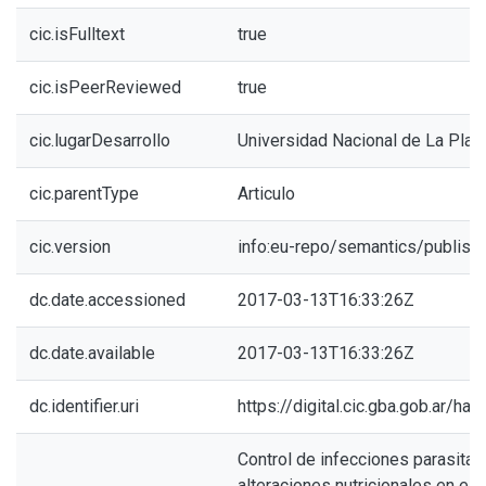
cic.isFulltext
true
cic.isPeerReviewed
true
cic.lugarDesarrollo
Universidad Nacional de La Plat
cic.parentType
Articulo
cic.version
info:eu-repo/semantics/publish
dc.date.accessioned
2017-03-13T16:33:26Z
dc.date.available
2017-03-13T16:33:26Z
dc.identifier.uri
https://digital.cic.gba.gob.ar/h
Control de infecciones parasitari
alteraciones nutricionales en es