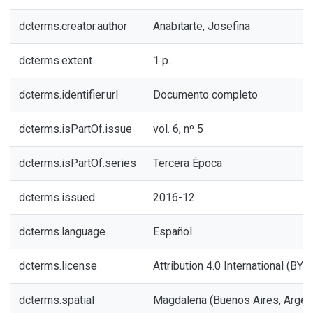
dcterms.creator.author
Anabitarte, Josefina
dcterms.extent
1 p.
dcterms.identifier.url
Documento completo
dcterms.isPartOf.issue
vol. 6, nº 5
dcterms.isPartOf.series
Tercera Época
dcterms.issued
2016-12
dcterms.language
Español
dcterms.license
Attribution 4.0 International (BY 4
dcterms.spatial
Magdalena (Buenos Aires, Argent