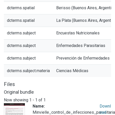
dcterms.spatial
Berisso (Buenos Aires, Argentina
dcterms.spatial
La Plata (Buenos Aires, Argentin
dcterms.subject
Encuestas Nutricionales
dcterms.subject
Enfermedades Parasitarias
dcterms.subject
Prevención de Enfermedades
dcterms.subject.materia
Ciencias Médicas
Files
Original bundle
Now showing
1 - 1 of 1
Name:
Downl
Minvielle_control_de_infecciones_parasitaria
oad