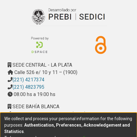
SEDE CENTRAL - LA PLATA
Calle 526 e/ 10 y 11 – (1900)
(221) 4217374
(221) 4823795
08.00 hs a 19.00 hs
SEDE BAHÍA BLANCA
Calle Ciudad de Cali 320 – (8000). Universidad
We collect and process your personal information for the following
Provincial del Sudoeste (UPSO)
purposes:
Authentication, Preferences, Acknowledgement and
(291) 459 2550
, interno 147
Statistics
.
10.00 h a 14.00 h