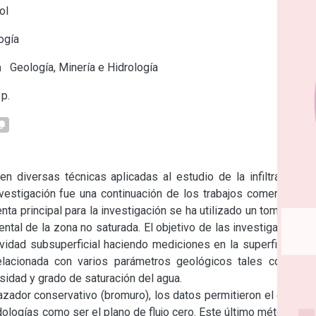
ol
ogía
a
Geología, Minería e Hidrología
p.
n diversas técnicas aplicadas al estudio de la infiltración y 
nvestigación fue una continuación de los trabajos comenzados 
ta principal para la investigación se ha utilizado un tomógrafo 
ntal de la zona no saturada. El objetivo de las investigaciones 
ividad subsuperficial haciendo mediciones en la superficie del 
relacionada con varios parámetros geológicos tales como el 
sidad y grado de saturación del agua.

zador conservativo (bromuro), los datos permitieron el cálculo 
ologías como ser el plano de flujo cero. Este último método se 