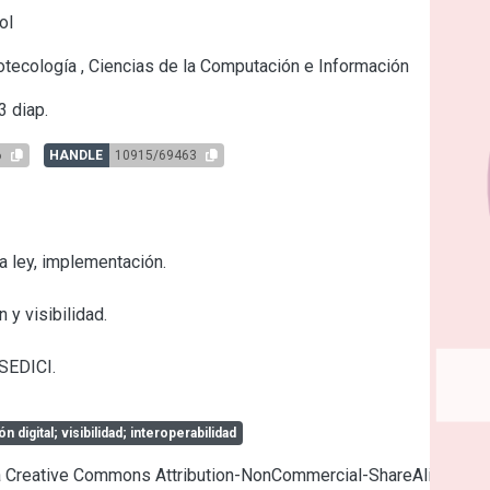
ol
otecología
,
Ciencias de la Computación e Información
 diap.
6
HANDLE
10915/69463
a ley, implementación.

y visibilidad.

 SEDICI.
 digital; visibilidad; interoperabilidad
cia Creative Commons Attribution-NonCommercial-ShareAlike 4.0