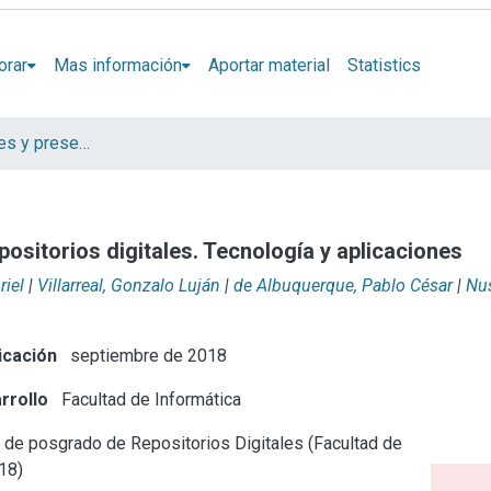
orar
Mas información
Aportar material
Statistics
Artículos, informes y presentaciones en Congresos CESGI
ositorios digitales. Tecnología y aplicaciones
iel
|
Villarreal, Gonzalo Luján
|
de Albuquerque, Pablo César
|
Nus
icación
septiembre de 2018
rrollo
Facultad de Informática
de posgrado de Repositorios Digitales (Facultad de
018)