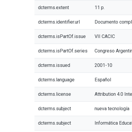
dcterms.extent
11 p.
dcterms.identifier.url
Documento compl
dcterms.isPartOf.issue
VII CACIC
dcterms.isPartOf.series
Congreso Argentin
dcterms.issued
2001-10
dcterms.language
Español
dcterms.license
Attribution 4.0 Int
dcterms.subject
nueva tecnología
dcterms.subject
Informática Educa