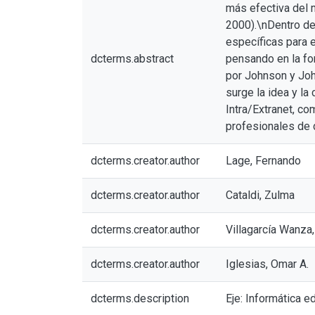
más efectiva del 
2000).\nDentro del
específicas para 
dcterms.abstract
pensando en la fo
por Johnson y Joh
surge la idea y la
Intra/Extranet, co
profesionales de 
dcterms.creator.author
Lage, Fernando
dcterms.creator.author
Cataldi, Zulma
dcterms.creator.author
Villagarcía Wanza
dcterms.creator.author
Iglesias, Omar A.
dcterms.description
Eje: Informática e