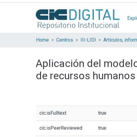
Expl
Home
Centros
III-LIDI
Aplicación del model
de recursos humanos 
cic.isFulltext
true
cic.isPeerReviewed
true