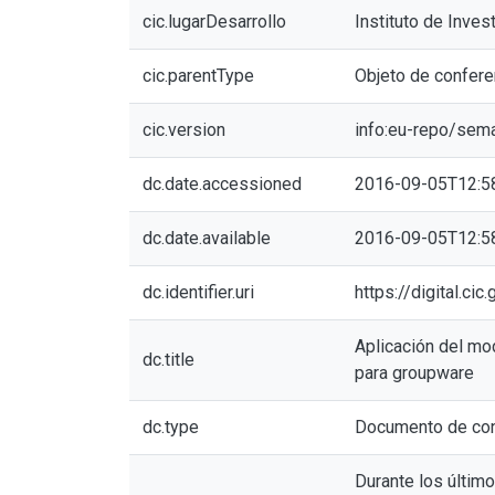
cic.lugarDesarrollo
Instituto de Inves
cic.parentType
Objeto de confere
cic.version
info:eu-repo/sem
dc.date.accessioned
2016-09-05T12:5
dc.date.available
2016-09-05T12:5
dc.identifier.uri
https://digital.c
Aplicación del mo
dc.title
para groupware
dc.type
Documento de con
Durante los últim