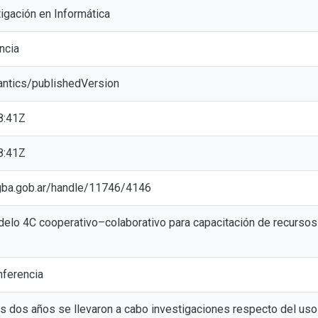
tigación en Informática
ncia
antics/publishedVersion
8:41Z
8:41Z
ic.gba.gob.ar/handle/11746/4146
delo 4C cooperativo–colaborativo para capacitación de recurso
ferencia
os dos años se llevaron a cabo investigaciones respecto del uso