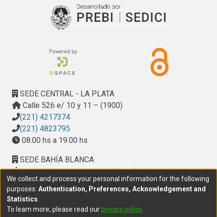
SEDE CENTRAL - LA PLATA
Calle 526 e/ 10 y 11 – (1900)
(221) 4217374
(221) 4823795
08.00 hs a 19.00 hs
SEDE BAHÍA BLANCA
Calle Ciudad de Cali 320 – (8000). Universidad
We collect and process your personal information for the following
Provincial del Sudoeste (UPSO)
purposes:
Authentication, Preferences, Acknowledgement and
(291) 459 2550
, interno 147
Statistics
.
10.00 h a 14.00 h
To learn more, please read our
privacy policy
.