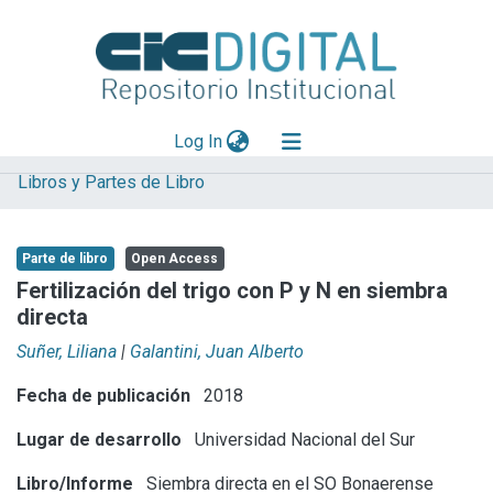
(current)
Log In
Libros y Partes de Libro
Explorar
Mas información
Parte de libro
Open Access
Aportar material
Fertilización del trigo con P y N en siembra
directa
Statistics
Suñer, Liliana
|
Galantini, Juan Alberto
Fecha de publicación
2018
Lugar de desarrollo
Universidad Nacional del Sur
Libro/Informe
Siembra directa en el SO Bonaerense