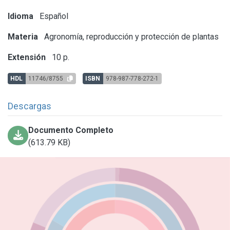
Idioma
Español
Materia
Agronomía, reproducción y protección de plantas
Extensión
10 p.
HDL
11746/8755
ISBN
978-987-778-272-1
Descargas
Documento Completo
(613.79 KB)