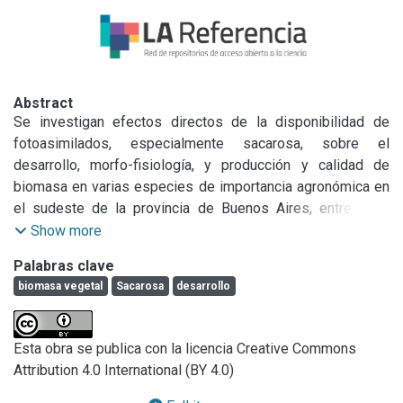
Abstract
Se investigan efectos directos de la disponibilidad de 
fotoasimilados, especialmente sacarosa, sobre el 
desarrollo, morfo-fisiología, y producción y calidad de 
biomasa en varias especies de importancia agronómica en 
el sudeste de la provincia de Buenos Aires, entre ellas 
girasol, trigo, arándano y otras especies fruti-hortícolas. 
Show more
Los trabajos actuales incluyen: a) ensayos con perfusión de 
Palabras clave
sacarosa; b) cultivos en hidroponia o in vitro, con suministro 
biomasa vegetal
Sacarosa
desarrollo
exógeno de sacarosa; c) manipulación de destinos para 
inducir acumulación de sacarosa; d) ensayos de anillado de 
floema para impedir transporte de sacarosa; e) ensayos 
Esta obra se publica con la licencia Creative Commons
con aplicación exógena de hormonas promotoras de la 
Attribution 4.0 International (BY 4.0)
fijación de carbono. Las variables estudiadas incluyen: tasa 
de aparición de hojas, tamaño foliar final, macollaje, 