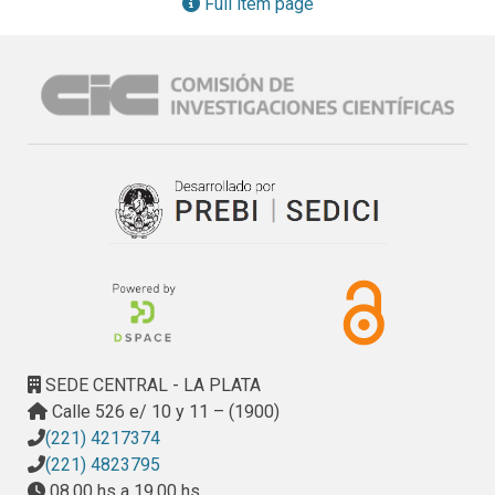
Full item page
desarrollo radical, número y tamaño de células en hojas y 
frutos, así como acumulación de hidratos de carbono de 
distinto tipo. Se analizan las implicancias de estos efectos 
sobre el manejo agronómico de estos cultivos.
SEDE CENTRAL - LA PLATA
Calle 526 e/ 10 y 11 – (1900)
(221) 4217374
(221) 4823795
08.00 hs a 19.00 hs