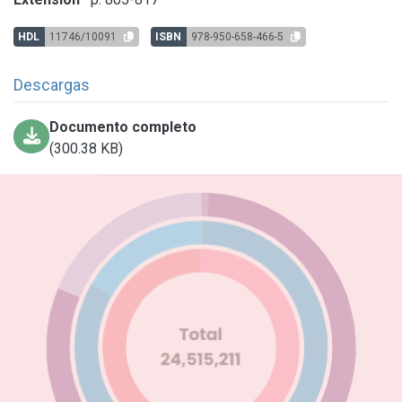
HDL
11746/10091
ISBN
978-950-658-466-5
Descargas
Documento completo
(300.38 KB)