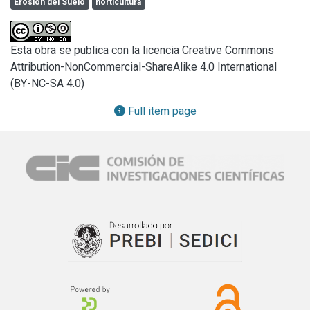
Erosión del Suelo
horticultura
que pueden limitar usos futuros afectando la provisión de 
servicios ecosistémicos (MEA, 2003).

En la región pampeana, la producción hortícola se ha 
Esta obra se publica con la licencia Creative Commons
intensificado y especializado sin considerar las 
Attribution-NonCommercial-ShareAlike 4.0 International
potencialidades y limitaciones del recurso que la sustenta. 
(BY-NC-SA 4.0)
Como señala Dogliotti, Van Ittersum y Rossing (2005), una 
de las principales consecuencias de esta estrategia es el 
Full item page
deterioro de la fertilidad (física, biológica y química) del 
suelo, que demanda cada vez mayor cantidad de insumos 
para mantener y aumentar los rendimientos.

Los problemas mencionados anteriormente alcanzan 
menor o mayor intensidad dependiendo de la modalidad de 
desarrollo de las actividades hortícolas y de la aptitud de 
los paisajes sobre los que se realizan. En este sentido, 
Burel y Baudry (2002) definen al paisaje como un nivel de 
organización de los sistemas ecológicos superior al 
ecosistema que se caracteriza esencialmente por su 
heterogeneidad y por su dinámica, controlada en gran parte 
por las actividades humanas.
