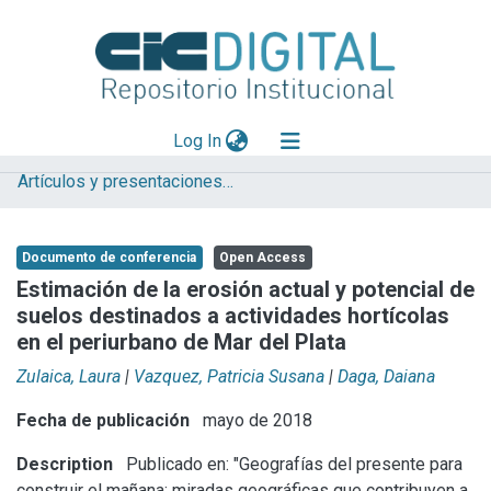
(current)
Log In
Artículos y presentaciones en Congresos
Explorar
Mas información
Documento de conferencia
Open Access
Aportar material
Estimación de la erosión actual y potencial de
suelos destinados a actividades hortícolas
Statistics
en el periurbano de Mar del Plata
Zulaica, Laura
|
Vazquez, Patricia Susana
|
Daga, Daiana
Fecha de publicación
mayo de 2018
Description
Publicado en: "Geografías del presente para
construir el mañana: miradas geográficas que contribuyen a