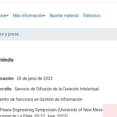
orar
Mas información
Aportar material
Statistics
Artículos, informes y presentaciones en Congresos CESGI
 minds
icación
20 de junio de 2023
rrollo
Servicio de Difusión de la Creación Intelectual
ntro de Servicios en Gestión de Información
Peace Engineering Symposium (University of New Mexico and
cional de La Plata, 20-22 June, 2023)