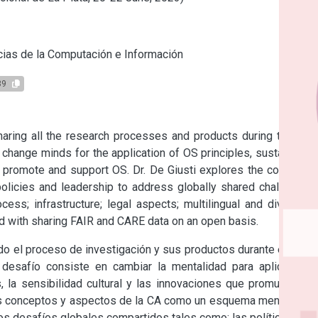
s
ias de la Computación e Información
39
ring all the research processes and products during the life 
 change minds for the application of OS principles, sustainable 
 to promote and support OS. Dr. De Giusti explores the concepts 
licies and leadership to address globally shared challenges 
ss; infrastructure; legal aspects; multilingual and diversity; 
ed with sharing FAIR and CARE data on an open basis.
do el proceso de investigación y sus productos durante el ciclo 
desafío consiste en cambiar la mentalidad para aplicar los 
, la sensibilidad cultural y las innovaciones que promuevan y 
os conceptos y aspectos de la CA como un esquema mental que 
os desafíos globales compartidos tales como: las políticas, los 