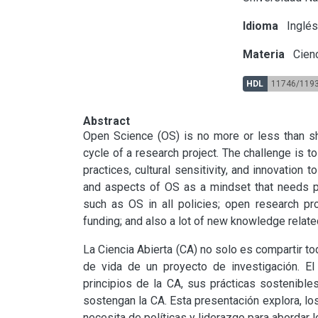
Idioma
Inglé
Materia
Cienc
HDL
11746/119
Abstract
Open Science (OS) is no more or less than sha
cycle of a research project. The challenge is to
practices, cultural sensitivity, and innovation
and aspects of OS as a mindset that needs po
such as OS in all policies; open research proce
funding; and also a lot of new knowledge relat
La Ciencia Abierta (CA) no solo es compartir to
de vida de un proyecto de investigación. El 
principios de la CA, sus prácticas sostenibles
sostengan la CA. Esta presentación explora, l
necesita de políticas y liderazgo para abordar l