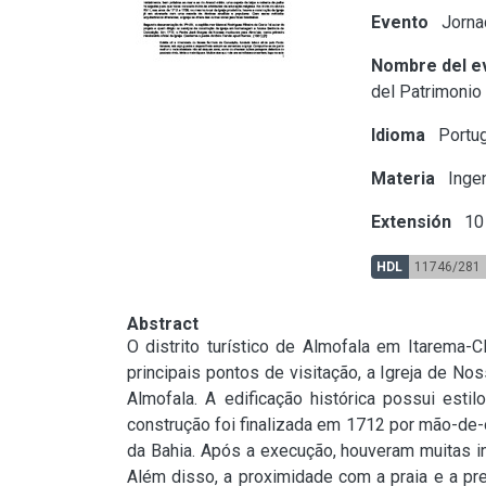
Evento
Jornad
Nombre del e
del Patrimonio
Idioma
Portu
Materia
Ingen
Extensión
10 
HDL
11746/281
Abstract
O distrito turístico de Almofala em Itarema-C
principais pontos de visitação, a Igreja de N
Almofala. A edificação histórica possui estil
construção foi finalizada em 1712 por mão-de-o
da Bahia. Após a execução, houveram muitas in
Além disso, a proximidade com a praia e a pr