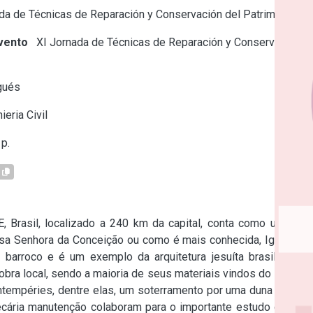
a de Técnicas de Reparación y Conservación del Patrimonio
vento
XI Jornada de Técnicas de Reparación y Conservación
gués
ieria Civil
p.
E, Brasil, localizado a 240 km da capital, conta como um dos 
ossa Senhora da Conceição ou como é mais conhecida, Igreja de 
o barroco e é um exemplo da arquitetura jesuíta brasileira. A 
bra local, sendo a maioria de seus materiais vindos do Estado 
tempéries, dentre elas, um soterramento por uma duna móvel. 
ecária manutenção colaboram para o importante estudo de seu 