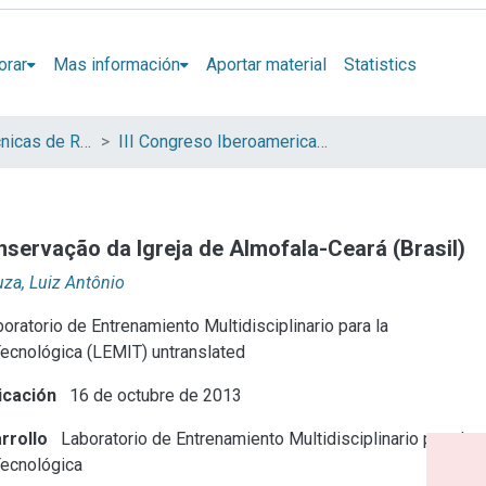
orar
Mas información
Aportar material
Statistics
Jornadas de Técnicas de Reparación y Conservación del Patrimonio (COIBRECOPA)
III Congreso Iberoamericano y XI Jornada de Técnicas de Reparación y Conservación del Patrimonio
nservação da Igreja de Almofala-Ceará (Brasil)
za, Luiz Antônio
oratorio de Entrenamiento Multidisciplinario para la
Tecnológica (LEMIT) untranslated
icación
16 de octubre de 2013
rrollo
Laboratorio de Entrenamiento Multidisciplinario para la
Tecnológica