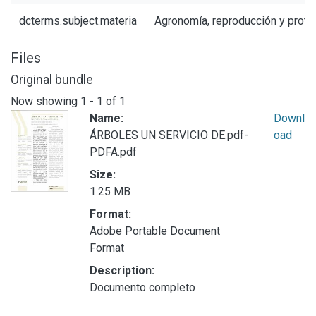
dcterms.subject.materia
Agronomía, reproducción y prote
Files
Original bundle
Now showing
1 - 1 of 1
Name:
Downl
ÁRBOLES UN SERVICIO DE.pdf-
oad
PDFA.pdf
Size:
1.25 MB
Format:
Adobe Portable Document
Format
Description:
Documento completo