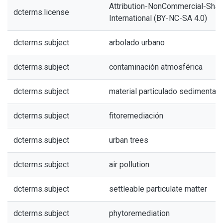
Attribution-NonCommercial-Share
dcterms.license
International (BY-NC-SA 4.0)
dcterms.subject
arbolado urbano
dcterms.subject
contaminación atmosférica
dcterms.subject
material particulado sedimentab
dcterms.subject
fitoremediación
dcterms.subject
urban trees
dcterms.subject
air pollution
dcterms.subject
settleable particulate matter
dcterms.subject
phytoremediation