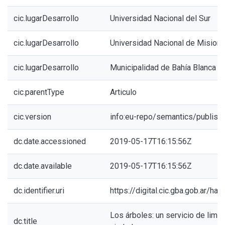
cic.lugarDesarrollo
Universidad Nacional del Sur
cic.lugarDesarrollo
Universidad Nacional de Mision
cic.lugarDesarrollo
Municipalidad de Bahía Blanca
cic.parentType
Articulo
cic.version
info:eu-repo/semantics/publish
dc.date.accessioned
2019-05-17T16:15:56Z
dc.date.available
2019-05-17T16:15:56Z
dc.identifier.uri
https://digital.cic.gba.gob.ar/h
Los árboles: un servicio de limp
dc.title