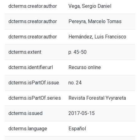
dcterms.creator.author
Vega, Sergio Daniel
dcterms.creator.author
Pereyra, Marcelo Tomas
dcterms.creator.author
Hernández, Luis Francisco
dcterms.extent
p. 45-50
dcterms.identifier.url
Recurso online
dcterms.isPartOf.issue
no. 24
dcterms.isPartOf.series
Revista Forestal Yvyrareta
dcterms.issued
2017-05-15
dcterms.language
Español