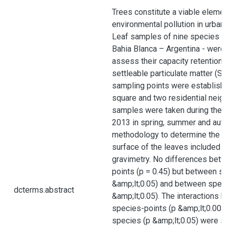
Trees constitute a viable element
environmental pollution in urba
Leaf samples of nine species of
Bahia Blanca – Argentina - were 
assess their capacity retention 
settleable particulate matter (SP
sampling points were established
square and two residential neig
samples were taken during the 
2013 in spring, summer and autu
methodology to determine the M
surface of the leaves included l
gravimetry. No differences betw
points (p = 0.45) but between s
&amp;lt;0.05) and between speci
dcterms.abstract
&amp;lt;0.05). The interactions 
species-points (p &amp;lt;0.001
species (p &amp;lt;0.05) were sig