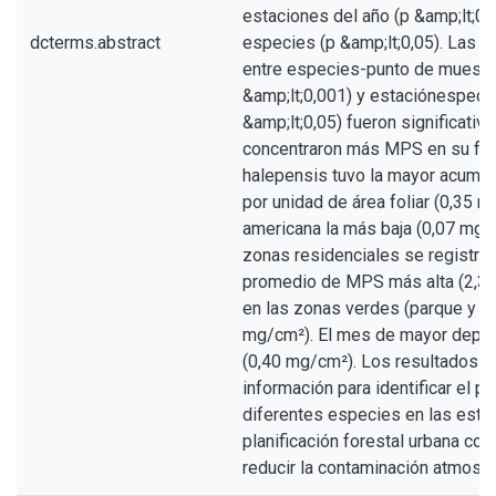
estaciones del año (p &amp;lt;0.0
dcterms.abstract
especies (p &amp;lt;0,05). Las i
entre especies-punto de muestr
&amp;lt;0,001) y estaciónespecie
&amp;lt;0,05) fueron significativ
concentraron más MPS en su folla
halepensis tuvo la mayor acumu
por unidad de área foliar (0,35 m
americana la más baja (0,07 mg/c
zonas residenciales se registró
promedio de MPS más alta (2,3
en las zonas verdes (parque y pl
mg/cm²). El mes de mayor depos
(0,40 mg/cm²). Los resultados p
información para identificar el po
diferentes especies en las estr
planificación forestal urbana con
reducir la contaminación atmosfé