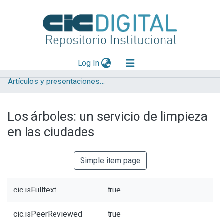
(current)
Log In
Artículos y presentaciones en Congresos
Explorar
Mas información
Los árboles: un servicio de limpieza
Aportar material
en las ciudades
Statistics
Simple item page
cic.isFulltext
true
cic.isPeerReviewed
true