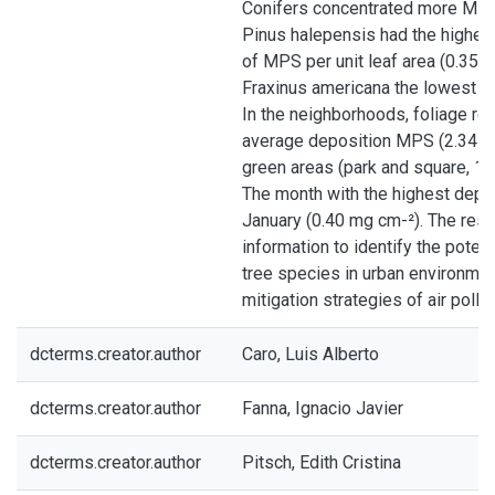
Conifers concentrated more MPS 
Pinus halepensis had the highes
of MPS per unit leaf area (0.35 
Fraxinus americana the lowest (0
In the neighborhoods, foliage re
average deposition MPS (2.34 mg
green areas (park and square, 1.
The month with the highest depo
January (0.40 mg cm-²). The resu
information to identify the potent
tree species in urban environmen
mitigation strategies of air pollut
dcterms.creator.author
Caro, Luis Alberto
dcterms.creator.author
Fanna, Ignacio Javier
dcterms.creator.author
Pitsch, Edith Cristina