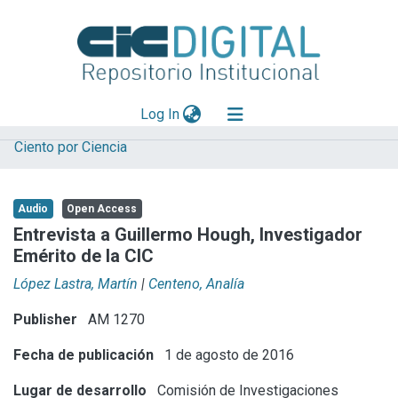
(current)
Log In
Ciento por Ciencia
Explorar
Mas información
Audio
Open Access
Aportar material
Entrevista a Guillermo Hough, Investigador
Emérito de la CIC
Statistics
López Lastra, Martín
|
Centeno, Analía
Publisher
AM 1270
Fecha de publicación
1 de agosto de 2016
Lugar de desarrollo
Comisión de Investigaciones