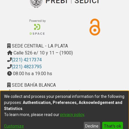
SEDE CENTRAL - LA PLATA
Calle 526 e/ 10 y 11 – (1900)
(221) 4217374
(221) 4823795
08.00 hs a 19.00 hs
SEDE BAHÍA BLANCA
Calle Ciudad de Cali 320 – (8000). Universidad
We collect and process your personal information for the following
Provincial del Sudoeste (UPSO)
purposes:
Authentication, Preferences, Acknowledgement and
(291) 459 2550
, interno 147
Statistics
.
10.00 h a 14.00 h
To learn more, please read our
privacy policy
.
delegacion.bahia@cic.gba.gob.ar
Customize
Decline
That's ok