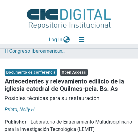
(current)
Log In
II Congreso Iberoamericano y X Jornada de Técnicas de Reparación y Conservación del Patrimonio
Explorar
Mas información
Documento de conferencia
Open Access
Aportar material
Antecedentes y relevamiento edilicio de la
igliesia catedral de Quilmes-pcia. Bs. As
Statistics
Posibles técnicas para su restauración
Prieto, Nelly H.
Publisher
Laboratorio de Entrenamiento Multidisciplinario
para la Investigación Tecnológica (LEMIT)