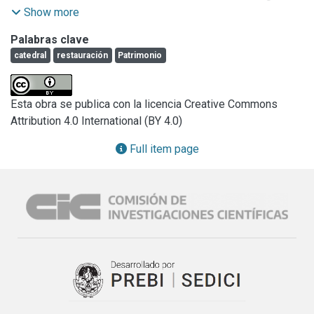
supervivencia y preservación en toda su integridad y 
Show more
autenticidad, promoviendo la mínima intervención y 
Palabras clave
trabajando sobre el ambiente que rodea a los bienes, 
catedral
restauración
Patrimonio
básicamente a través del control de humedad relativa, 
temperatura, luz, polución, higiene y educación de la 
sociedad en general y de las personas a cargo o en 
Esta obra se publica con la licencia Creative Commons
contacto de dicho patrimonio. Debiendo dejar registrado 
Attribution 4.0 International (BY 4.0)
tanto su investigación como controles.

La Iglesia Catedral de Quilmes que conocemos hoy (sito en 
Full item page
la ciudad de Quilmes), paso de ser una sencilla y humilde 
capilla de adobe y techo de paja fundada en 1666 a una 
construcción de ladrillos (desde 1863), con múltiples 
intervenciones en su haber. El estudio y análisis realizados 
contribuye con su actividad multidisciplinaria a conocer y 
caracterizar la problemática presentada, tratando de 
concientizar y hacer revertir el tratamiento actual que se le 
está dando a dicho edificio de gran patrimonial tangible e 
intangible.