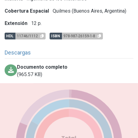
Cobertura Espacial
Quilmes (Buenos Aires, Argentina)
Extensión
12 p.
HDL
11746/1112
ISBN
978-987-26159-1-8
Descargas
Documento completo
(965.57 KB)