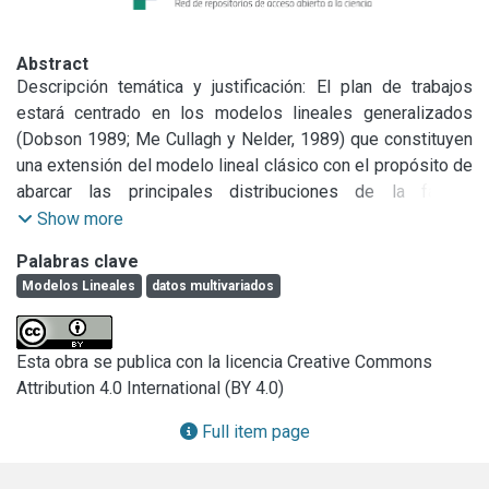
Abstract
Descripción temática y justificación: El plan de trabajos 
estará centrado en los modelos lineales generalizados 
(Dobson 1989; Me Cullagh y Nelder, 1989) que constituyen 
una extensión del modelo lineal clásico con el propósito de 
abarcar las principales distribuciones de la familia 
exponencial a las que pertenecen, además de la 
Show more
distribución normal, las distribuciones binomial y 
Palabras clave
multinomial y la de Poisson.

Modelos Lineales
datos multivariados
Este tipo de modelos incluyen, entre otros, los log-lineales 
para el análisis de datos en forma de conteos, los 
denominados logit y probit para datos en forma de 
Esta obra se publica con la licencia Creative Commons
proporciones y también quedan cubiertos los de 
Attribution 4.0 International (BY 4.0)
supervivencia.

Un aspecto importante de la generalización es la presencia 
Full item page
en todos los modelos de un predictor, combinación lineal 
de las variables explicativas, cualquiera sea la naturaleza 