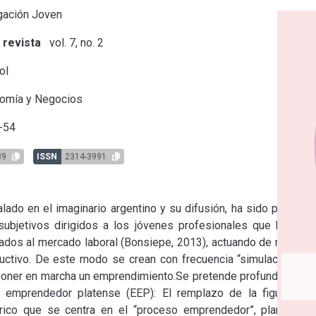
gación Joven
 revista
vol. 7, no. 2
ol
omía y Negocios
-54
89
ISSN
2314-3991
do en el imaginario argentino y su difusión, ha sido posible, 
ubjetivos dirigidos a los jóvenes profesionales que buscan 
ados al mercado laboral (Bonsiepe, 2013), actuando de manera 
oductivo. De este modo se crean con frecuencia “simulacros de 
 poner en marcha un emprendimiento.Se pretende profundizar en 
 emprendedor platense (EEP): El remplazo de la figura del 
rico que se centra en el “proceso emprendedor”, plantea la 