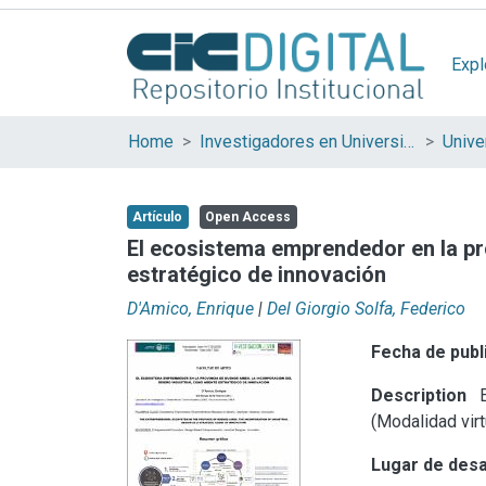
Expl
Home
Investigadores en Universidades Nacionales de la provincia de Buenos Aires
Artículo
Open Access
El ecosistema emprendedor en la pro
estratégico de innovación
D'Amico, Enrique
|
Del Giorgio Solfa, Federico
Fecha de publ
Description
E
(Modalidad vir
Lugar de desa