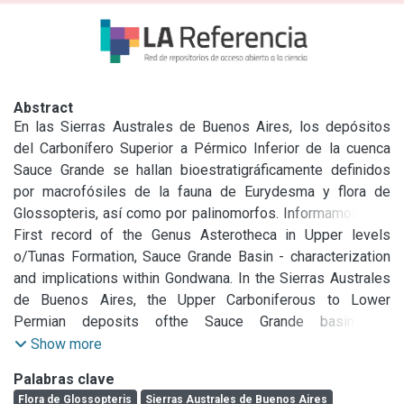
Abstract
En las Sierras Australes de Buenos Aires, los depósitos 
del Carbonífero Superior a Pérmico Inferior de la cuenca 
Sauce Grande se hallan bioestratigráficamente definidos 
por macrofósiles de la fauna de Eurydesma y flora de 
Glossopteris, así como por palinomorfos. Informamos aquí 
el hallazgo de ejemplares de Asterotheca sp. cf. A. 
First record of the Genus Asterotheca in Upper levels 
andersonii junto a Paracalamites sp. en estratos superiores 
o/Tunas Formation, Sauce Grande Basin - characterization 
de la Formación Tunas. La localidad dista alrededor de 5 km 
and implications within Gondwana. In the Sierras Australes 
de la cantera Las Mostazas, donde se registran ejemplares 
de Buenos Aires, the Upper Carboniferous to Lower 
de la flora de Glossopteris. Si bien Asterotheca es un 
Permian deposits ofthe Sauce Grande basin are 
género no descrito hasta el presente en la cuenca Sauce 
biostratigraphically constrained by macrofossils ofthe 
Show more
Grande, su presencia es común en otras cuencas 
Eurydesma fauna and Glossopteris flora, as well as 
Palabras clave
coetáneas del país y de Gondwana, como las de Paganzo, 
palinofossils. In this contribution we record the finding of 
Flora de Glossopteris
Sierras Australes de Buenos Aires