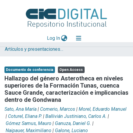
(current)
Log In
Artículos y presentaciones en Congresos
Explorar
Mas información
Documento de conferencia
Open Access
Aportar material
Hallazgo del género Asterotheca en niveles
superiores de la Formación Tunas, cuenca
Statistics
Sauce Grande, caracterización e implicancias
dentro de Gondwana
Sato, Ana María
|
Comerio, Marcos
|
Morel, Eduardo Manuel
|
Coturel, Eliana P.
|
Ballivián Justiniano, Carlos A.
|
Gómez Samus, Mauro
|
Ganuza, Daniel G.
|
Naipauer, Maximiliano
|
Galone, Luciano