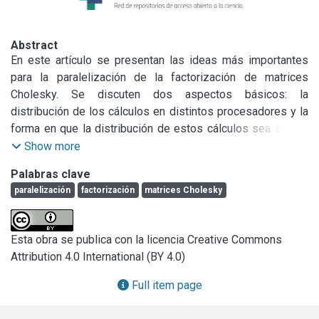
Abstract
En este artículo se presentan las ideas más importantes 
para la paralelización de la factorización de matrices 
Cholesky. Se discuten dos aspectos básicos: la 
distribución de los cálculos en distintos procesadores y la 
forma en que la distribución de estos cálculos sea similar 
en todos los procesadores. Para la distribución de los 
Show more
cálculos se tiene en cuenta específicamente las 
Palabras clave
dependencias de datos y para la distribución de la carga de 
paralelización
factorización
matrices Cholesky
procesamiento se tienen en cuenta las características 
propias de la secuencia de avance de procesamiento del 
método de factorización. Las ideas relacionadas con el 
Esta obra se publica con la licencia Creative Commons
balance de carga son muy similares a otros métodos de 
Attribution 4.0 International (BY 4.0)
factorización y por lo tanto se pueden reusar las formas de 
solución que sean satisfactorias. Finalmente, se muestran 
Full item page
los resultados de rendimiento obtenidos con distintas 
cantidades de procesadores en un cluster de PCs