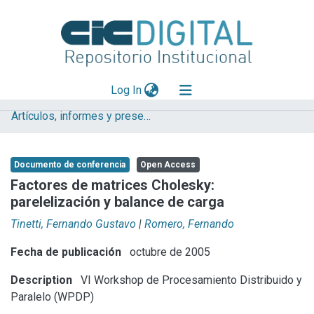
(current)
Log In
Artículos, informes y presentaciones en Congresos
Explorar
Mas información
Documento de conferencia
Open Access
Aportar material
Factores de matrices Cholesky:
parelelización y balance de carga
Statistics
Tinetti, Fernando Gustavo
|
Romero, Fernando
Fecha de publicación
octubre de 2005
Description
VI Workshop de Procesamiento Distribuido y
Paralelo (WPDP)