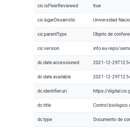
cic.isPeerReviewed
true
cic.lugarDesarrollo
Universidad Nacio
cic.parentType
Objeto de confere
cic.version
info:eu-repo/sem
dc.date.accessioned
2021-12-29T12:5
dc.date.available
2021-12-29T12:5
dc.identifier.uri
https://digital.c
dc.title
Control biológico 
dc.type
Documento de con