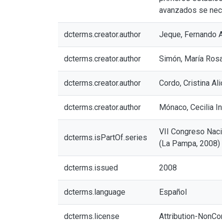
avanzados se nece
dcterms.creator.author
Jeque, Fernando A
dcterms.creator.author
Simón, María Ros
dcterms.creator.author
Cordo, Cristina Ali
dcterms.creator.author
Mónaco, Cecilia I
VII Congreso Naci
dcterms.isPartOf.series
(La Pampa, 2008)
dcterms.issued
2008
dcterms.language
Español
dcterms.license
Attribution-NonCo