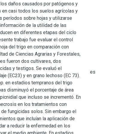
ar los daños causados por patógenos y
 en casi todos los suelos agrícolas y
 períodos sobre hojas y utilizarse
nformación de la utilidad de las
ducen en diferentes etapas del ciclo
sente trabajo fue evaluar el control
hoja del trigo en comparación con
ultad de Ciencias Agrarias y Forestales,
res fueron dos cultivares, dos
cidas y testigos. Se evaluó el
es
laje (EC23) y en grano lechoso (EC 73).
pp. en estadios tempranos del trigo
pas disminuyó el porcentaje de área
 picnidial que incluso se incrementó. En
 necrosis en los tratamientos con
n de fungicidas solos. Sin embargo el
mientos que incluían la aplicación de
dar a reducir la enfermedad en los
ervar el medio ambiente. En estadios