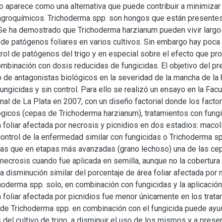
ico aparece como una alternativa que puede contribuir a minimiz
 agroquímicos. Trichoderma spp. son hongos que están presentes
Se ha demostrado que Trichoderma harzianum pueden vivir largos
e patógenos foliares en varios cultivos. Sin embargo hay poca i
rol de patógenos del trigo y en especial sobre el efecto que pro
mbinación con dosis reducidas de fungicidas. El objetivo del pre
o de antagonistas biológicos en la severidad de la mancha de la 
ungicidas y sin control. Para ello se realizó un ensayo en la Fac
al de La Plata en 2007, con un diseño factorial donde los facto
ógicos (cepas de Trichoderma harzianum), tratamientos con fungi
 foliar afectada por necrosis y picnidios en dos estadios: macol
control de la enfermedad similar con fungicidas o Trichoderma s
tras que en etapas más avanzadas (grano lechoso) una de las ce
r necrosis cuando fue aplicada en semilla, aunque no la cobertura
a disminución similar del porcentaje de área foliar afectada por
hoderma spp. solo, en combinación con fungicidas y la aplicació
 foliar afectada por picnidios fue menor únicamente en los trata
o de Trichoderma spp. en combinación con el fungicida puede ayu
del cultivo de trigo, a disminuir el uso de los mismos y a pres