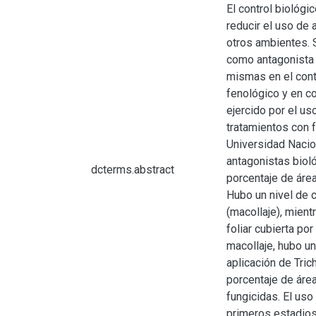
El control biológ
reducir el uso de
otros ambientes. 
como antagonista d
mismas en el cont
fenológico y en co
ejercido por el us
tratamientos con f
Universidad Nacion
antagonistas biol
dcterms.abstract
porcentaje de área
Hubo un nivel de 
(macollaje), mien
foliar cubierta po
macollaje, hubo un
aplicación de Tric
porcentaje de área
fungicidas. El us
primeros estadios 