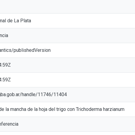
nal de La Plata
ncia
antics/publishedVersion
4:59Z
4:59Z
ic.gba.gob.ar/handle/11746/11404
de la mancha de la hoja del trigo con Trichoderma harzianum
ferencia