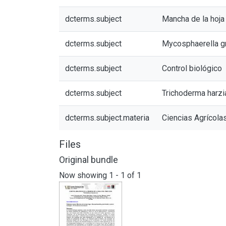
dcterms.subject
Mancha de la hoja 
dcterms.subject
Mycosphaerella g
dcterms.subject
Control biológico
dcterms.subject
Trichoderma harz
dcterms.subject.materia
Ciencias Agrícola
Files
Original bundle
Now showing
1 - 1 of 1