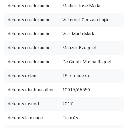
dcterms.creator.author
Maitini, José María
dcterms.creator.author
Villarreal, Gonzalo Luján
dcterms.creator.author
Vila, María Marta
dcterms.creator.author
Manzur, Ezequiel
dcterms.creator.author
De Giusti, Marisa Raquel
dcterms.extent
26 p. + anexo
dcterms.identifier.other
10915/66559
dcterms.issued
2017
dcterms.language
Francés