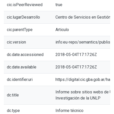
cic.isPeerReviewed
true
cic.lugarDesarrollo
Centro de Servicios en Gestión 
cic.parentType
Articulo
cic.version
info:eu-repo/semantics/publish
dc.date.accessioned
2018-05-04T17:17:26Z
dc.date.available
2018-05-04T17:17:26Z
dc.identifier.uri
https://digital.cic.gba.gob.ar/h
Informe sobre sitios webs de U
dc.title
Investigación de la UNLP
dc.type
Informe técnico