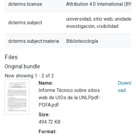
dcterms.license
Attribution 4.0 International (BY 4
universidad; sitio web; unidades
dcterms.subject
investigación; visibilidad
dcterms.subject.materia
Bibliotecología
Files
Original bundle
Now showing
1 - 2 of 2
Name:
Downl
Informe Técnico sobre sitios
oad
web de UIDs de la UNLP.pdf-
PDFA.pdf
Size:
494.72 KB
Format: