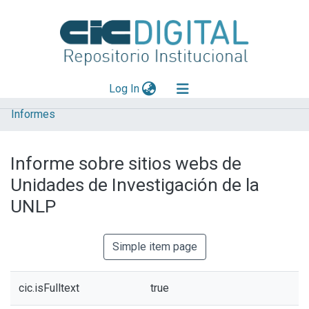
(current)
Log In
Informes
Explorar
Mas información
Informe sobre sitios webs de
Aportar material
Unidades de Investigación de la
Statistics
UNLP
Simple item page
cic.isFulltext
true