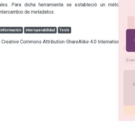
nales. Para dicha herramienta se estableció un método de 
 intercambio de metadatos.
a información
interoperabilidad
Tools
ia Creative Commons Attribution-ShareAlike 4.0 International