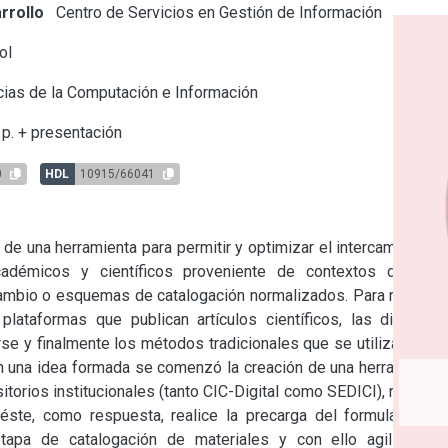
rrollo
Centro de Servicios en Gestión de Información
ol
ias de la Computación e Información
p. + presentación
0
HDL
10915/66041
de una herramienta para permitir y optimizar el intercambio de 
cadémicos y científicos proveniente de contextos que no 
mbio o esquemas de catalogación normalizados. Para realizar 
plataformas que publican artículos científicos, las distintas 
se y finalmente los métodos tradicionales que se utilizan para 
n una idea formada se comenzó la creación de una herramienta 
orios institucionales (tanto CIC-Digital como SEDICI), realizar 
éste, como respuesta, realice la precarga del formulario de 
tapa de catalogación de materiales y con ello agilizar el 