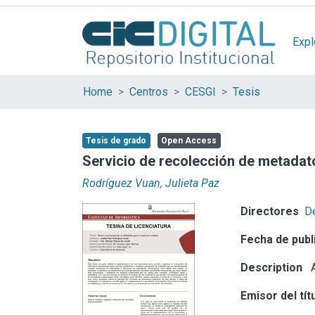
Expl
Home
Centros
CESGI
Tesis
Tesis de grado
Open Access
Servicio de recolección de metada
Rodríguez Vuan, Julieta Paz
Directores
De
Fecha de publ
Description
A
Emisor del tít