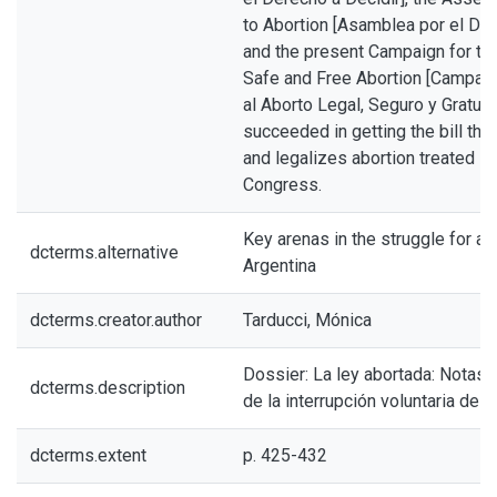
to Abortion [Asamblea por el Der
and the present Campaign for the
Safe and Free Abortion [Campañ
al Aborto Legal, Seguro y Gratuit
succeeded in getting the bill tha
and legalizes abortion treated in
Congress.
Key arenas in the struggle for abo
dcterms.alternative
Argentina
dcterms.creator.author
Tarducci, Mónica
Dossier: La ley abortada: Notas 
dcterms.description
de la interrupción voluntaria del
dcterms.extent
p. 425-432