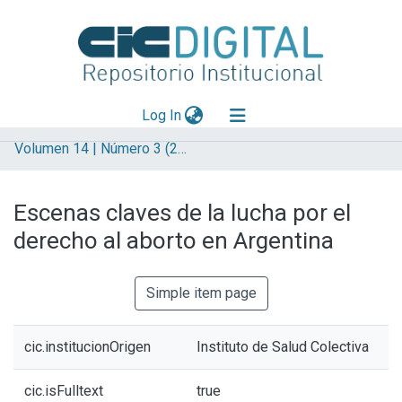
(current)
Log In
Volumen 14 | Número 3 (2018)
Explorar
Mas información
Escenas claves de la lucha por el
Aportar material
derecho al aborto en Argentina
Statistics
Simple item page
cic.institucionOrigen
Instituto de Salud Colectiva
cic.isFulltext
true