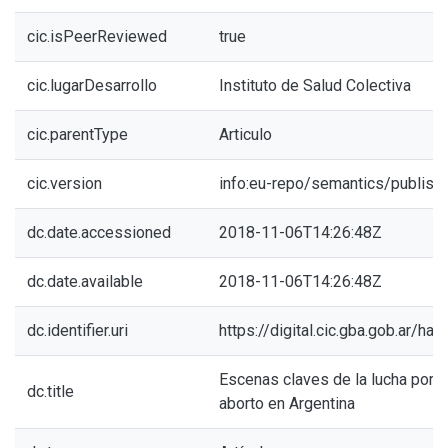
cic.isPeerReviewed
true
cic.lugarDesarrollo
Instituto de Salud Colectiva
cic.parentType
Articulo
cic.version
info:eu-repo/semantics/publish
dc.date.accessioned
2018-11-06T14:26:48Z
dc.date.available
2018-11-06T14:26:48Z
dc.identifier.uri
https://digital.cic.gba.gob.ar/h
Escenas claves de la lucha por e
dc.title
aborto en Argentina