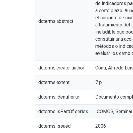
de indicadores pa
a corto plazo. Au
el conjunto de ciu
dcterms.abstract
a tratamiento del 
ineludible que po
constituir una acc
métodos o indicad
evaluar los cambi
dcterms.creator.author
Conti, Alfredo Lui
dcterms.extent
7 p.
dcterms.identifier.url
Documento compl
dcterms.isPartOf.series
ICOMOS, Seminario
dcterms.issued
2006