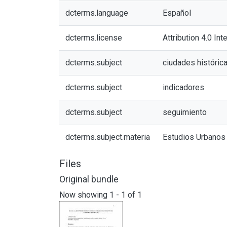
dcterms.language
Español
dcterms.license
Attribution 4.0 Int
dcterms.subject
ciudades históric
dcterms.subject
indicadores
dcterms.subject
seguimiento
dcterms.subject.materia
Estudios Urbanos
Files
Original bundle
Now showing
1 - 1 of 1