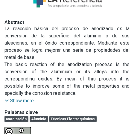
Abstract
La reacción básica del proceso de anodizado es la 
conversión de la superficie del aluminio o de sus 
aleaciones, en el óxido correspondiente. Mediante este 
proceso se logra mejorar una serie de propiedades del 
metal de base.

El trabajo tiene como objetivo desarrollar los métodos 
The basic reaction of the anodization process is the 
electroquímicos que permitan la evaluación de las 
conversion of the aluminium or its alloys into the 
propiedades del anodizado en base a criterios racionales, 
corresponding oxides. By mean of this process it is 
dado que los ensayos de aptitud que se realizan 
possible to improve some of the metal properties and 
actualmente sobre este tipo de superficies son de carácter 
specially the corrosion resistance.

empírico.

The aim of this paper is to develop the electrochemical 
Show more
Se contemplan dos aspectos fundamentales: la obtención 
methods which allow the evaluation of the anodization 
Palabras clave
de piezas anodizadas y los ensayos electroquímicos de 
qualities with a rational criteria. The aptitude tests done at 
anodización
Aluminio
Técnicas Electroquímicas
las películas de óxido, destinados a verificar su 
the present on this kind of surfaces show an empirical 
comportamiento.
character.
