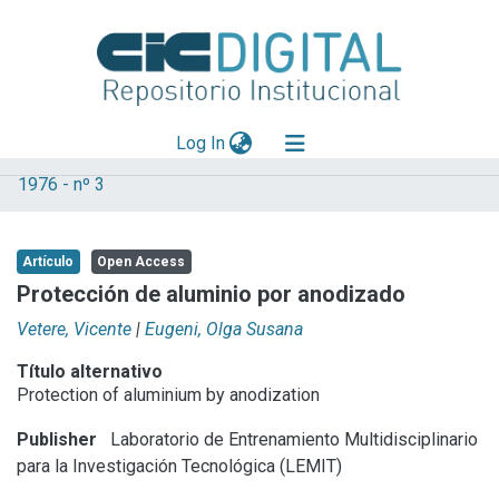
(current)
Log In
1976 - nº 3
Explorar
Mas información
Artículo
Open Access
Aportar material
Protección de aluminio por anodizado
Statistics
Vetere, Vicente
|
Eugeni, Olga Susana
Título alternativo
Protection of aluminium by anodization
Publisher
Laboratorio de Entrenamiento Multidisciplinario
para la Investigación Tecnológica (LEMIT)