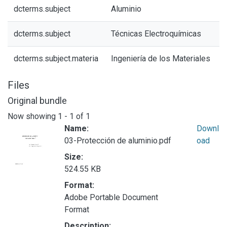
dcterms.subject
Aluminio
dcterms.subject
Técnicas Electroquímicas
dcterms.subject.materia
Ingeniería de los Materiales
Files
Original bundle
Now showing
1 - 1 of 1
Name:
Downl
03-Protección de aluminio.pdf
oad
Size:
524.55 KB
Format:
Adobe Portable Document
Format
Description: