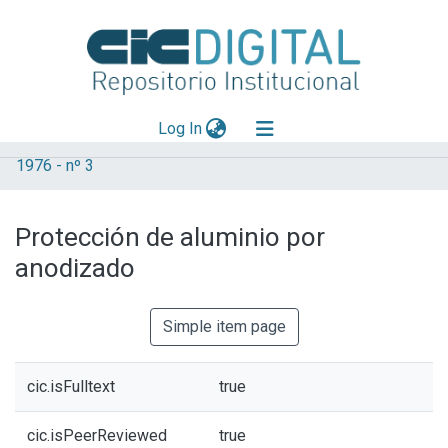
(current)
Log In
1976 - nº 3
Explorar
Mas información
Protección de aluminio por
Aportar material
anodizado
Statistics
Simple item page
cic.isFulltext
true
cic.isPeerReviewed
true