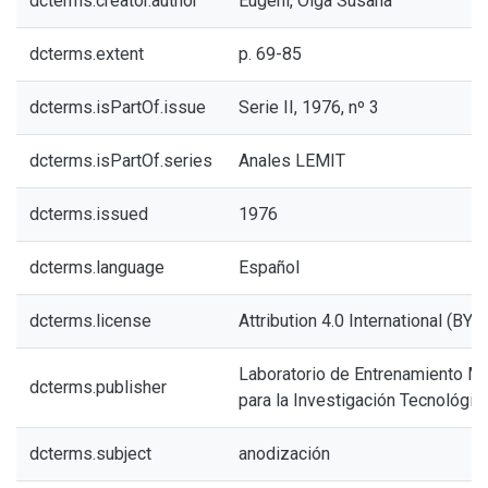
dcterms.creator.author
Eugeni, Olga Susana
dcterms.extent
p. 69-85
dcterms.isPartOf.issue
Serie II, 1976, nº 3
dcterms.isPartOf.series
Anales LEMIT
dcterms.issued
1976
dcterms.language
Español
dcterms.license
Attribution 4.0 International (BY 4
Laboratorio de Entrenamiento Mul
dcterms.publisher
para la Investigación Tecnológic
dcterms.subject
anodización