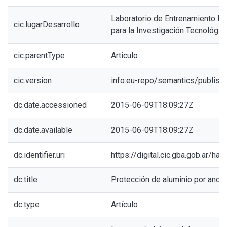
Laboratorio de Entrenamiento Mul
cic.lugarDesarrollo
para la Investigación Tecnológic
cic.parentType
Articulo
cic.version
info:eu-repo/semantics/publish
dc.date.accessioned
2015-06-09T18:09:27Z
dc.date.available
2015-06-09T18:09:27Z
dc.identifier.uri
https://digital.cic.gba.gob.ar/h
dc.title
Protección de aluminio por anod
dc.type
Artículo