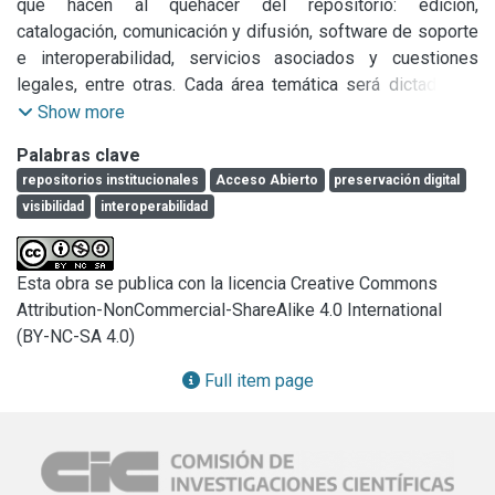
que hacen al quehacer del repositorio: edición, 
catalogación, comunicación y difusión, software de soporte 
e interoperabilidad, servicios asociados y cuestiones 
legales, entre otras. Cada área temática será dictada por 
distintos integrantes del SEDICI, de acuerdo al perfil de 
Show more
sus tareas.

Palabras clave
❏ Crear conciencia sobre el acceso abierto en todas sus 
repositorios institucionales
Acceso Abierto
preservación digital
formas.

visibilidad
interoperabilidad
❏ El curso es dictado con la participación de distintos 
profesionales del repositorio.

Clase 1: Historia, acceso abierto, repositorios, la ley, 
Esta obra se publica con la licencia Creative Commons
implementación.

Attribution-NonCommercial-ShareAlike 4.0 International
Clase 2: Aspectos tecnológicos.

(BY-NC-SA 4.0)
Clase 3: Derechos, licencias, vías de publicación y 
visibilidad.

Full item page
Clase 4: Administración.

Clase 5: Preservación y digitalización. Visita al SEDICI