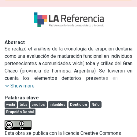
Abstract
Se realizó el análisis de la cronología de erupción dentaria 
como una evaluación de maduración funcional en individuos 
pertenecientes a comunidades wichí, toba y crillas del Gran 
Chaco (provincia de Formosa, Argentina). Se tuvieron en 
cuenta los elementos dentarios presentes en cada 
hemiarcada izquierda y el orden de erupción. El objetivo del 
Show more
presente trabajo fue examinar el comportamiento de estas 
Palabras clave
variables en la población infantil de ambos sexos de las 
wichí
toba
criollos
infantiles
Dentición
Niño
distintas comunidades. La muestra estuvo integrada por 
Erupción Dental
159 individuos entre 6 y 12 años. La metodología aplicada 
fue la del conteo de las piezas dentarias individuales. Los 
datos fueron volcados en una ficha odontológica pertinente. 
Esta obra se publica con la licencia Creative Commons
Se analizó comparativamente el orden de erupción en cada 