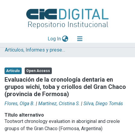
(current)
Log In
Artículos, Informes y presentaciones en Congresos (UNLP)
Explorar
Mas información
Artículo
Open Access
Aportar material
Evaluación de la cronología dentaria en
grupos wichi, toba y criollos del Gran Chaco
Statistics
(provincia de Formosa)
Flores, Olga B.
|
Martínez, Cristina S.
|
Silva, Diego Tomás
Título alternativo
Tootwort chronology evaluation in aboriginal and creole
groups of the Gran Chaco (Formosa, Argentina)