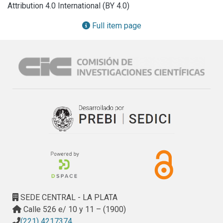
Attribution 4.0 International (BY 4.0)
muestra investigada. Resultados: a) diferencias de 
erupción entre los wichí, toba y criollos; b) alteración en el 
Full item page
orden de erupción, en el segundo premolar y los segundos 
molares y c) variación de erupción de las niñas con 
respecto a los varones. Concluimos que los grupos 
pertenecientes a la misma zona geográfica, pero con 
distinto nivel socioeconómico, muestran diferencias en la 
cronología dentaria, lo cual estaría indicando una influencia 
ambiental sobre el determinante genético.
SEDE CENTRAL - LA PLATA
Calle 526 e/ 10 y 11 – (1900)
(221) 4217374