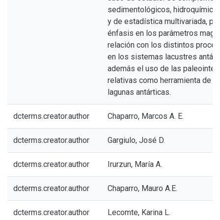
sedimentológicos, hidroquímico
y de estadística multivariada, p
énfasis en los parámetros magn
relación con los distintos proce
en los sistemas lacustres antárt
además el uso de las paleointe
relativas como herramienta de d
lagunas antárticas.
dcterms.creator.author
Chaparro, Marcos A. E.
dcterms.creator.author
Gargiulo, José D.
dcterms.creator.author
Irurzun, María A.
dcterms.creator.author
Chaparro, Mauro A.E.
dcterms.creator.author
Lecomte, Karina L.