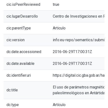
cic.isPeerReviewed
true
cic.lugarDesarrollo
Centro de Investigaciones en Fís
cic.parentType
Articulo
cic.version
info:eu-repo/semantics/submitt
dc.date.accessioned
2016-06-29T17:00:31Z
dc.date.available
2016-06-29T17:00:31Z
dc.identifier.uri
https://digital.cic.gba.gob.ar/h
El uso de parámetros magnético
dc.title
paleolimnológicos en Antártida
dc.type
Artículo