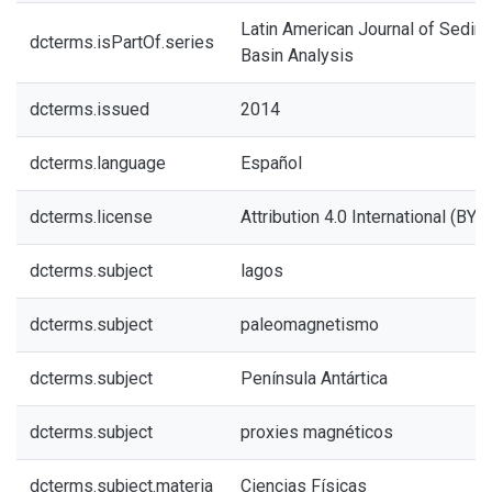
Latin American Journal of Sedim
dcterms.isPartOf.series
Basin Analysis
dcterms.issued
2014
dcterms.language
Español
dcterms.license
Attribution 4.0 International (BY 4
dcterms.subject
lagos
dcterms.subject
paleomagnetismo
dcterms.subject
Península Antártica
dcterms.subject
proxies magnéticos
dcterms.subject.materia
Ciencias Físicas