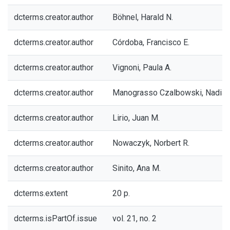
dcterms.creator.author
Böhnel, Harald N.
dcterms.creator.author
Córdoba, Francisco E.
dcterms.creator.author
Vignoni, Paula A.
dcterms.creator.author
Manograsso Czalbowski, Nadia T
dcterms.creator.author
Lirio, Juan M.
dcterms.creator.author
Nowaczyk, Norbert R.
dcterms.creator.author
Sinito, Ana M.
dcterms.extent
20 p.
dcterms.isPartOf.issue
vol. 21, no. 2