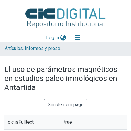
(current)
Log In
Artículos, Informes y presentaciones en Congresos
Explorar
Mas información
El uso de parámetros magnéticos
Aportar material
en estudios paleolimnológicos en
Statistics
Antártida
Simple item page
cic.isFulltext
true