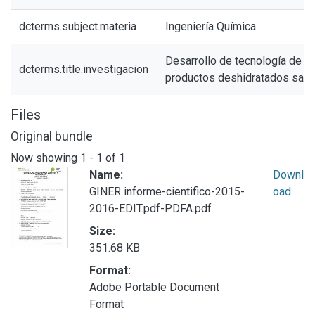
dcterms.subject.materia
Ingeniería Química
Desarrollo de tecnología de p
dcterms.title.investigacion
productos deshidratados salu
Files
Original bundle
Now showing
1 - 1 of 1
Name:
Downl
GINER informe-cientifico-2015-
oad
2016-EDIT.pdf-PDFA.pdf
Size:
351.68 KB
Format:
Adobe Portable Document
Format