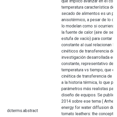
que implicó avanzar en el con
temperatura característica de 
secado de alimentos es un pr
anisotérmico, a pesar de lo c
lo modelan como si ocurriera a
la fuente de calor (aire de se
estufa de vacío) para contar co
constante al cual relacionan l
cinéticos de transferencia de 
investigación desarrollada enc
constante, representativo de l
temperatura vs tiempo, que es
cinética de transferencia de m
a la historia térmica, lo que p
parámetros más realistas para
diseño de equipos. Se publicó 
2014 sobre ese tema ( Arrheni
energy for water diffusion duri
dcterms.abstract
tomato leathers: the concept of