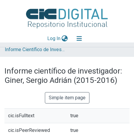
(current)
Log In
Informe Científico de Investigador
Explorar
Mas información
Informe científico de investigador:
Aportar material
Giner, Sergio Adrián (2015-2016)
Statistics
Simple item page
cic.isFulltext
true
cic.isPeerReviewed
true