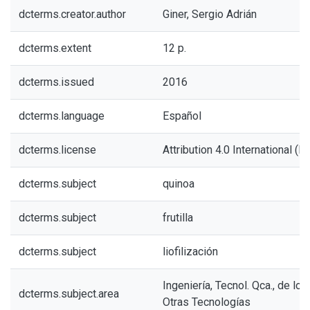
dcterms.creator.author
Giner, Sergio Adrián
dcterms.extent
12 p.
dcterms.issued
2016
dcterms.language
Español
dcterms.license
Attribution 4.0 International (BY
dcterms.subject
quinoa
dcterms.subject
frutilla
dcterms.subject
liofilización
Ingeniería, Tecnol. Qca., de los
dcterms.subject.area
Otras Tecnologías