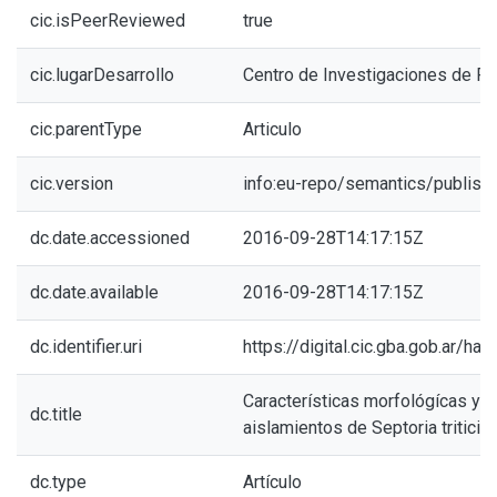
cic.isPeerReviewed
true
cic.lugarDesarrollo
Centro de Investigaciones de Fi
cic.parentType
Articulo
cic.version
info:eu-repo/semantics/publish
dc.date.accessioned
2016-09-28T14:17:15Z
dc.date.available
2016-09-28T14:17:15Z
dc.identifier.uri
https://digital.cic.gba.gob.ar/h
Características morfológícas y 
dc.title
aislamientos de Septoria tritici
dc.type
Artículo