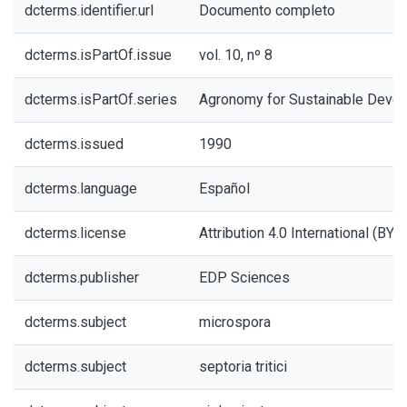
dcterms.identifier.url
Documento completo
dcterms.isPartOf.issue
vol. 10, nº 8
dcterms.isPartOf.series
Agronomy for Sustainable Deve
dcterms.issued
1990
dcterms.language
Español
dcterms.license
Attribution 4.0 International (BY 4
dcterms.publisher
EDP Sciences
dcterms.subject
microspora
dcterms.subject
septoria tritici