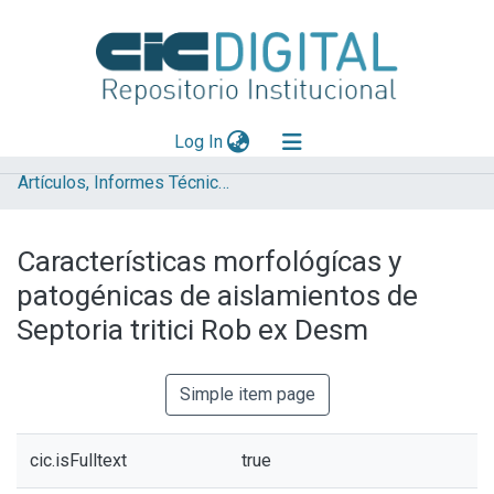
(current)
Log In
Artículos, Informes Técnicos y presentaciones en Congresos
Explorar
Mas información
Características morfológícas y
Aportar material
patogénicas de aislamientos de
Statistics
Septoria tritici Rob ex Desm
Simple item page
cic.isFulltext
true