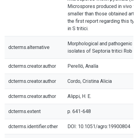
Microspores produced in vivo w
smaller than those obtained artific
the first report regarding this t
in S tritici.
Morphological and pathogenic cha
dcterms.alternative
isolates of Septoria tritici Rob 
dcterms.creator.author
Perelló, Analía
dcterms.creator.author
Cordo, Cristina Alicia
dcterms.creator.author
Alippi, H. E.
dcterms.extent
p. 641-648
dcterms.identifier.other
DOI: 10.1051/agro:19900804