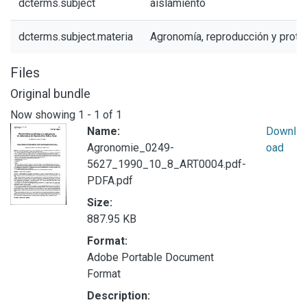
dcterms.subject
aislamiento
dcterms.subject.materia
Agronomía, reproducción y prote
Files
Original bundle
Now showing
1 - 1 of 1
Name:
Downl
Agronomie_0249-
oad
5627_1990_10_8_ART0004.pdf-
PDFA.pdf
Size:
887.95 KB
Format:
Adobe Portable Document
Format
Description: