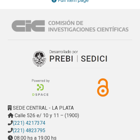
Full item page
monumento provincial y local, el estado actual del mismo y 
la división de tareas en etapas establecida se realiza un 
proyecto de intervención basada en las siguientes 
acciones:

• Recuperación de la imagen general del edificio destruida 
parcialmente por los problemas enunciados.

• Recuperación para el uso de los espacios degradados.

• Consolidación estructural de muros y revestimientos 
afectados.

SEDE CENTRAL - LA PLATA
Calle 526 e/ 10 y 11 – (1900)
• Liberación de agregados o añadidos en el proceso 
(221) 4217374
histórico del edificio.

(221) 4823795
08.00 hs a 19.00 hs