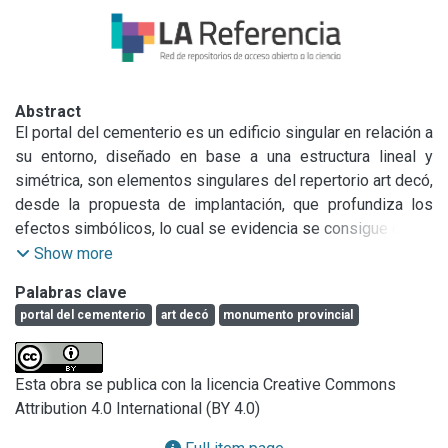
Abstract
El portal del cementerio es un edificio singular en relación a 
su entorno, diseñado en base a una estructura lineal y 
simétrica, son elementos singulares del repertorio art decó, 
desde la propuesta de implantación, que profundiza los 
efectos simbólicos, lo cual se evidencia se consigue con la 
presencia referencial de la cruz y el color blanco resaltando 
Show more
en el entorno semi rural.

Palabras clave
portal del cementerio
art decó
monumento provincial
En la actualidad el portal presenta una serie de problemas, 
provenientes de filtraciones producidas por el mal 
funcionamiento de los sistemas de provisión de agua y por 
Esta obra se publica con la licencia Creative Commons
envejecimiento propio del material de revestimiento.

Attribution 4.0 International (BY 4.0)
Según las decisiones proyectuales generales frente a un 