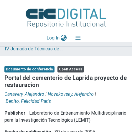
(current)
Log In
IV Jornada de Técnicas de Restauración y Conservación del Patrimonio
Explorar
Mas información
Documento de conferencia
Open Access
Aportar material
Portal del cementerio de Laprida proyecto de
restauracion
Statistics
Canavery, Alejandro
|
Novakovsky, Alejandro
|
Benito, Felicidad Paris
Publisher
Laboratorio de Entrenamiento Multidisciplinario
para la Investigación Tecnológica (LEMIT)
Fecha de publicación
30 de junio de 2005