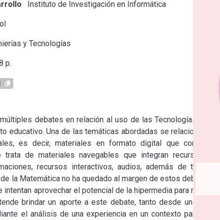
rrollo
Instituto de Investigación en Informática
ol
ierías y Tecnologías
 p.
8
múltiples debates en relación al uso de las Tecnologías de la 
to educativo. Una de las temáticas abordadas se relaciona con 
les, es decir, materiales en formato digital que combinan 
e trata de materiales navegables que integran recursos de 
imaciones, recursos interactivos, audios, además de texto e 
 de la Matemática no ha quedado al margen de estos debates y 
intentan aprovechar el potencial de la hipermedia para mejorar 
retende brindar un aporte a este debate, tanto desde un marco 
te el análisis de una experiencia en un contexto particular. 