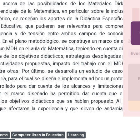
 acerca de las posibilidades de los Materiales Didácticos 
dizaje de la Matemática, en particular sobre la inclusión de 
ico, se reseñan los aportes de la Didáctica Específica de la 
Educativa, que pudieran ser relevantes para comprender la 
gencia y de tensión entre ambos campos de conocimiento, 
. En el plano metodológico, se construye un marco de análisis 
un MDH en el aula de Matemática, teniendo en cuenta diversas 
 de los objetivos didácticos, estrategias desplegadas por los 
ctividades propuestas, impacto del trabajo con el MDH en la 
tre otras. Por último, se desarrolla un estudio de caso, en un 
ía, para el cual se diseña e implementa ad hoc un prototipo de 
ollado para dar cuenta de los alcances y limitaciones de la 
ue el marco diseñado ha permitido dar cuenta que el MDH 
os objetivos didácticos que se habían propuesto. Al mismo 
que afectaron la experiencia y que sirven de andamiaje para 
stems
Computer Uses in Education
Learning