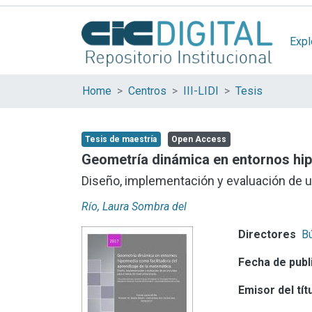
Expl
Home
Centros
III-LIDI
Tesis
Tesis de maestría
Open Access
Geometría dinámica en entornos hip
Diseño, implementación y evaluación de un p
Río, Laura Sombra del
Directores
Bú
Fecha de publ
Emisor del tít