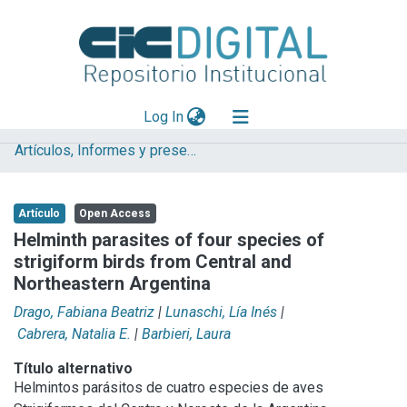
(current)
Log In
Artículos, Informes y presentaciones en Congresos (UNLP)
Explorar
Mas información
Artículo
Open Access
Aportar material
Helminth parasites of four species of
strigiform birds from Central and
Statistics
Northeastern Argentina
Drago, Fabiana Beatriz
|
Lunaschi, Lía Inés
|
Cabrera, Natalia E.
|
Barbieri, Laura
Título alternativo
Helmintos parásitos de cuatro especies de aves