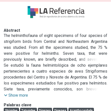
Abstract
The helminthofauna of eight specimens of four species of 
strigiform birds from Central and Northeastern Argentina 
was studied. From all the specimens studied, the 75 % 
were positive for helminths. Seven taxa, that were 
previously known, are briefly described, and seven new 
host-parasite associations are reported:

Se estudió la fauna helmintológica de ocho ejemplares 
the strigeid digeneans Australapatemon magnacetabulum, 
pertenecientes a cuatro especies de aves Strigiformes 
and Strigea falconis brasiliana, and the acuariid nematode 
procedentes del Centro y Noreste de Argentina. El 75 % de 
Synhimantus (Synhimantus) cf. laticeps (Acuaridae) 
los especímenes estudiados fue positivo para helmintos. 
associated with Asio clamator; the diplostomid digenea 
Siete taxa, previamente conocidos, son brevemente 
Neodiplostomum travassosi and the centrorhynchid 
descriptos y siete nuevas asociaciones hospedador 
Show more
acanthocephalan Centrorhynchus sp. parasitizing Athene 
parásito son reportadas: los digeneos estrigeidos 
Palabras clave
cunicularia; the strigeid digenean Strigea magniova 
Australapatemon magnacetabulum, Strigea falconis 
Strigidae
Tytonidae
Digenea
Digenea
Acanthocephala