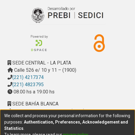
SEDE CENTRAL - LA PLATA
Calle 526 e/ 10 y 11 – (1900)
(221) 4217374
(221) 4823795
08.00 hs a 19.00 hs
SEDE BAHÍA BLANCA
Calle Ciudad de Cali 320 – (8000). Universidad
We collect and process your personal information for the following
Provincial del Sudoeste (UPSO)
purposes:
Authentication, Preferences, Acknowledgement and
(291) 459 2550
, interno 147
Statistics
.
10.00 h a 14.00 h
To learn more, please read our
privacy policy
.