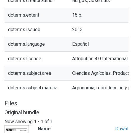
dcterms.creator.author
Burgos, José Luis
dcterms.extent
15 p.
dcterms.issued
2013
dcterms.language
Español
dcterms.license
Attribution 4.0 International (
dcterms.subject.area
Ciencias Agrícolas, Producci
dcterms.subject.materia
Agronomía, reproducción y pr
Files
Original bundle
Now showing
1 - 1 of 1
Name:
Downl