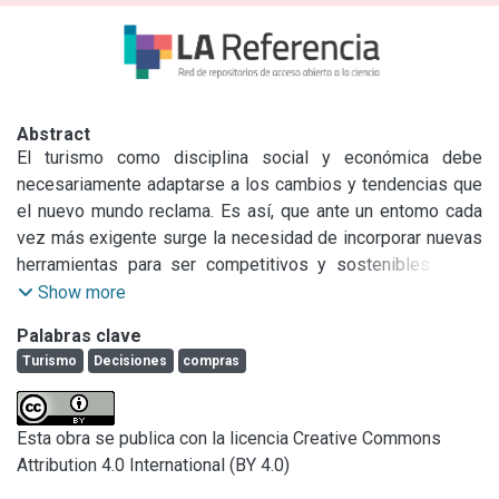
Abstract
El turismo como disciplina social y económica debe 
necesariamente adaptarse a los cambios y tendencias que 
el nuevo mundo reclama. Es así, que ante un entomo cada 
vez más exigente surge la necesidad de incorporar nuevas 
herramientas para ser competitivos y sostenibles en el 
tiempo. En ese contexto, conocer las preferencias del 
Show more
turista qie reside en la Argentina permitirá a los órganos 
Palabras clave
decisores adapatrse a los constantes desafíos que la 
Turismo
Decisiones
compras
actividad turística los enfrenta.

La Universidad Argentina de la Empresa viene realizando 
desde 2011 trabajos de investigación que pretenden 
Esta obra se publica con la licencia Creative Commons
profundizar en un campo de estudio donde aún queda 
Attribution 4.0 International (BY 4.0)
mucho por desarrollar: el comportamiento de los turistas 