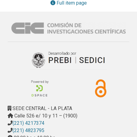
ante los diferentes escenarios, propios de los cambios 
Full item page
económicos, sociales, políticos y tecnológicos que se 
presentan en una sociedad.

Estos trabajos de investigación se han desarrollado desde 
la cátedra de Técnicas de Investigación Aplicadas al 
Turismo perteneciente a la carrera de la Licenciatura en 
Turismo y Hotelería, integrada por los docentes Mario 
Córdoba, Uriel Charne, Santiago Cravero Igarza y Miguel 
Acuña, con el objetivo de elaborar documentos que generen 
un aporte significativo en la educación de los futuros 
profesionales y con la intención de transferir 
conocimientos valiosos al sector turístico en su conjunto.

En 2011 se realizó el trabajo de investigación titulado 
"Estudio de las tendencias de viaje y su relación con 
Intenet". Por su parte, en 2012, y siguiendo con esta línea 
SEDE CENTRAL - LA PLATA
de investigación, se realizó el trabajo titulado "Intenet y 
Calle 526 e/ 10 y 11 – (1900)
Viajes: cómo se comporta el turista argentino", en 2013 se 
(221) 4217374
propuso un cambio en la línea de investigación, focalizando 
(221) 4823795
el trabajo en el comportamiento del turista argentino al 