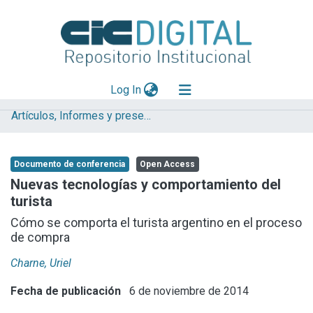
(current)
Log In
Artículos, Informes y presentaciones en Congresos LINTA
Explorar
Mas información
Documento de conferencia
Open Access
Aportar material
Nuevas tecnologías y comportamiento del
turista
Statistics
Cómo se comporta el turista argentino en el proceso
de compra
Charne, Uriel
Fecha de publicación
6 de noviembre de 2014