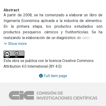
Abstract
A partir de 2008, se ha comenzado a elaborar un libro de 
Ingeniería Económica aplicada a la industria de alimentos. 
En la primera etapa, los productos estudiados son 
productos pesqueros. cárnicos y frutihortícolas. Se ha 
realizando la elaboración de un diagnóstico de cada uno de 
los tres sectores bajo análisis (Pescados y Mariscos, 
Show more
Carnes Rojas y Aves, Frutas y Hortalizas) y se está 
completando la recopilación y análisis de datos técnicos y 
económicos de cada sector, que será la información básica 
Esta obra se publica con la licencia Creative Commons
para el desarrollo de ejemplos de plantas de 
Attribution 4.0 International (BY 4.0)
procesamiento de alimentos. Se están elaborando 
Full item page
ejemplos de plantas de pequeña y mediana escala.

Se ha continuado con la participación en las experiencias 
realizadas en Planta Piloto del INTI Mar del Plata durante 
las pruebas del prototipo desarrollado por el Ing. Booman, 
director del Proyecto: “Desarrollo de máquina separadora 
de carne de carpa (
Cyprinus carpio
) para pequeña escala”. 