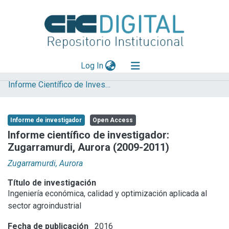
(current)
Log In
Informe Científico de Investigador
Explorar
Mas información
Informe de investigador
Open Access
Aportar material
Informe científico de investigador:
Zugarramurdi, Aurora (2009-2011)
Statistics
Zugarramurdi, Aurora
Título de investigación
Ingeniería económica, calidad y optimización aplicada al
sector agroindustrial
Fecha de publicación
2016