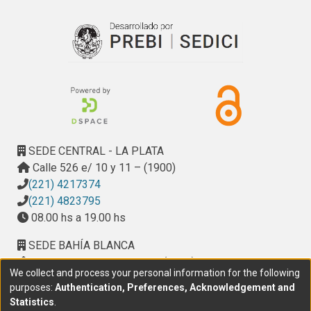
Se estudió la ventaja de la máquina de pequeña escala 
comparada con las máquinas de banda de goma de escala 
industrial, demostrando que la tecnología de pequeña 
escala desarrollada es adecuada para planta de capacidad 
menor a 3500 kg de pescado/día. Se ha trabajado en el 
análisis de la misma tecnología para el aprovechamiento de 
recortes de fileteado y la comparación de la pasta obtenida 
con las máquinas industriales de banda de goma.

Se ha estudiado la dinámica de las exportaciones 
SEDE CENTRAL - LA PLATA
argentinas de productos pesqueros mediante un análisis 
Calle 526 e/ 10 y 11 – (1900)
cuantitativo de la competitividad durante el período 1992-
(221) 4217374
2001, a través del cálculo e interpretación de indicadores 
(221) 4823795
de competitividad de la industria pesquera argentina en el 
08.00 hs a 19.00 hs
contexto de apertura e integración planteado en la década 
SEDE BAHÍA BLANCA
del ’90.
Calle Ciudad de Cali 320 – (8000). Universidad
We collect and process your personal information for the following
Provincial del Sudoeste (UPSO)
purposes:
Authentication, Preferences, Acknowledgement and
(291) 459 2550
, interno 147
Statistics
.